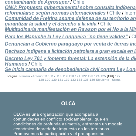
contaminante de Agrosuper
/
Chile
ONU: Propuesta gubernamental sobre consulta indígena
reformularse según normas internacionales
/
Chile
/
Inter
Comunidad de Freirina asume defensa de su territorio a
garantizar la salud y el derecho a la vida
/
Chile
Multitudinaria manifestación en Rawson por el No a la Mi
Para los Mapuche la Ley Longueira "no tiene validez"
/
C
Denuncian a Gobierno paraguayo por venta de tierras in
Rechazo indígena a licitación petrolera a gran escala en
Decreto Ley 701 y fomento forestal: La extensión de la d
Humanos
/
Chile
Se inicia campaña de desobediencia civil contra Ley Lon
Página:
Primera
-
Anterior
116
117
118
119
120
121
122
123
124
125
[
126
]
127
128
129
130
131
132
133
134
135
136
Siguiente
-
Ultima
OLCA
OLCA es una organización que acompaña a
comunidades en conflicto socioambiental, que en
condiciones de profunda asimetría, enfrentan un modelo
económico depredador impuesto en los territorios.
Promovemos la participación y el protagonismo