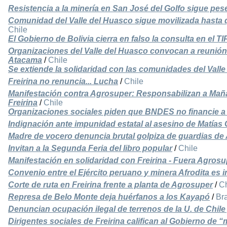
Resistencia a la minería en San José del Golfo sigue pes
Comunidad del Valle del Huasco sigue movilizada hasta 
Chile
El Gobierno de Bolivia cierra en falso la consulta en el T
Organizaciones del Valle del Huasco convocan a reunión
Atacama
/
Chile
Se extiende la solidaridad con las comunidades del Vall
Freirina no renuncia... Lucha
/
Chile
Manifestación contra Agrosuper: Responsabilizan a Maña
Freirina
/
Chile
Organizaciones sociales piden que BNDES no financie a
Indignación ante impunidad estatal al asesino de Matías 
Madre de vocero denuncia brutal golpiza de guardias de
Invitan a la Segunda Feria del libro popular
/
Chile
Manifestación en solidaridad con Freirina - Fuera Agrosu
Convenio entre el Ejército peruano y minera Afrodita es i
Corte de ruta en Freirina frente a planta de Agrosuper
/
Ch
Represa de Belo Monte deja huérfanos a los Kayapó
/
Bra
Denuncian ocupación ilegal de terrenos de la U. de Chile
Dirigentes sociales de Freirina califican al Gobierno de “