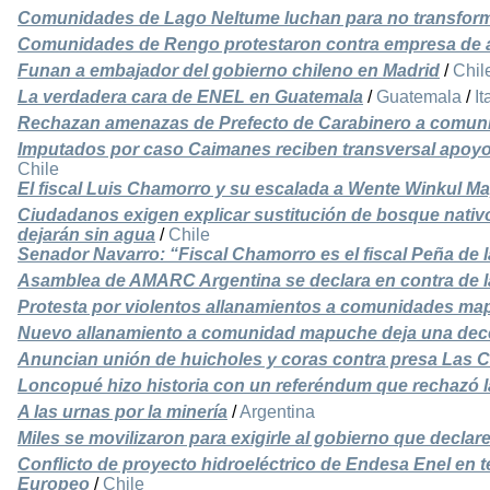
Comunidades de Lago Neltume luchan para no transfor
Comunidades de Rengo protestaron contra empresa de 
Funan a embajador del gobierno chileno en Madrid
/
Chil
La verdadera cara de ENEL en Guatemala
/
Guatemala
/
It
Rechazan amenazas de Prefecto de Carabinero a comu
Imputados por caso Caimanes reciben transversal apoyo 
Chile
El fiscal Luis Chamorro y su escalada a Wente Winkul M
Ciudadanos exigen explicar sustitución de bosque nativ
dejarán sin agua
/
Chile
Senador Navarro: “Fiscal Chamorro es el fiscal Peña de l
Asamblea de AMARC Argentina se declara en contra de l
Protesta por violentos allanamientos a comunidades m
Nuevo allanamiento a comunidad mapuche deja una dec
Anuncian unión de huicholes y coras contra presa Las 
Loncopué hizo historia con un referéndum que rechazó 
A las urnas por la minería
/
Argentina
Miles se movilizaron para exigirle al gobierno que declar
Conflicto de proyecto hidroeléctrico de Endesa Enel en t
Europeo
/
Chile