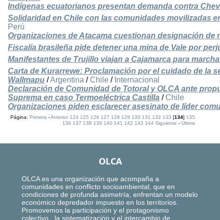
Indígenas ecuatorianos presentan demanda contra Che
Solidaridad en Chile con las comunidades movilizadas e
Perú
Organizaciones de Atacama cuestionan designación de 
Fiscalía brasileña pide detener una mina de Vale por perj
Manifestantes de Trujillo viajan a Cajamarca para march
Carta de Kurarrewe: Proclamación por el cuidado de la sem
Wallmapu
/
Argentina
/
Chile
/
Internacional
Declaración de Comunidad de Totoral y OLCA ante propue
Suprema en caso Termoeléctrica Castilla
/
Chile
Organizaciones piden esclarecer asesinato de líder comu
Página:
Primera
-
Anterior
124
125
126
127
128
129
130
131
132
133
[
134
]
135
136
137
138
139
140
141
142
143
144
Siguiente
-
Ultima
OLCA
OLCA es una organización que acompaña a
comunidades en conflicto socioambiental, que en
condiciones de profunda asimetría, enfrentan un modelo
económico depredador impuesto en los territorios.
Promovemos la participación y el protagonismo
colectivo, la sistematización y el intercambio de