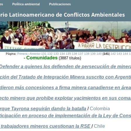
es
Política ambiental
Publicaciones
rio Latinoamericano de Conflictos Ambientales
Página:
Primera
-
Anterior
131
132
133
134
135
136
137
138
139
140
[
141
]
142
143
144
1
- Comunidades
(3887 títulos)
Defender a quienes los defienden de persecución de miner
ón del Tratado de Integración Minera suscrito con Argent
dieron más concesiones a firma minera canadiense en áre
cto minero que prohibe explotar yacimientos en sus coma
rque Tayrona seguirán dando la batalla
/
Colombia
ticipación en proceso de implementación de la Ley de Cons
trabajadores mineros cuestionan la RSE
/
Chile