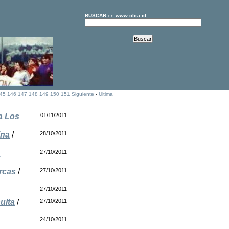
BUSCAR
en
www.olca.cl
45
146
147
148
149
150
151
Siguiente
-
Ultima
a Los
01/11/2011
ina
/
28/10/2011
a
27/10/2011
rcas
/
27/10/2011
27/10/2011
ulta
/
27/10/2011
24/10/2011