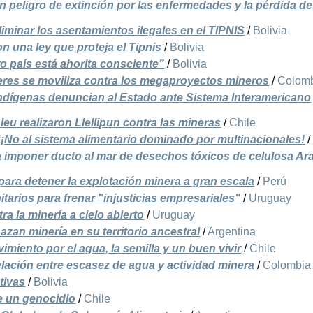
n peligro de extinción por las enfermedades y la pérdida d
minar los asentamientos ilegales en el TIPNIS
/
Bolivia
n una ley que proteja el Tipnis
/
Bolivia
o país está ahorita consciente”
/
Bolivia
res se moviliza contra los megaproyectos mineros
/
Colom
indígenas denuncian al Estado ante Sistema Interamericano
eu realizaron Llellipun contra las mineras
/
Chile
No al sistema alimentario dominado por multinacionales!
 imponer ducto al mar de desechos tóxicos de celulosa A
ara detener la explotación minera a gran escala
/
Perú
arios para frenar "injusticias empresariales"
/
Uruguay
a la minería a cielo abierto
/
Uruguay
zan minería en su territorio ancestral
/
Argentina
imiento por el agua, la semilla y un buen vivir
/
Chile
lación entre escasez de agua y actividad minera
/
Colombia
tivas
/
Bolivia
e un genocidio
/
Chile