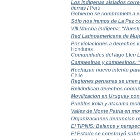
Los indígenas aislados corre
tierras
/
Perú
Gobierno se compromete a eli
Sólo nos iremos de La Paz co
VIII Marcha Indígena: “Nuestr
Red Latinoamericana de Muje
Por violaciones a derechos 
Honduras
Comunidades del lago Lleu Ll
Campesinas y campesinos: “¡
Rechazan nuevo intento para
Chile
Regiones peruanas se unen p
Reivindican derechos comunit
Movilización en Uruguay contr
Pueblos kolla y atacama recha
Valles de Monte Patria en mov
Organizaciones denuncian re
El TIPNIS: Balance y perspec
El Estado se construyó sobr