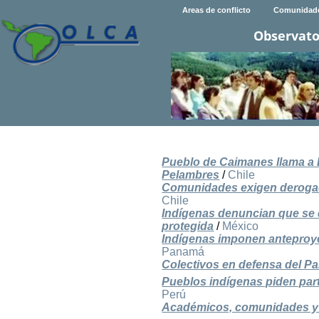
Areas de conflicto
Comunidad
Observato
Pueblo de Caimanes llama a 
Pelambres
/
Chile
Comunidades exigen derogaci
Chile
Indígenas denuncian que se 
protegida
/
México
Indígenas imponen anteproye
Panamá
Colectivos en defensa del Pa
Pueblos indígenas piden par
Perú
Académicos, comunidades y 