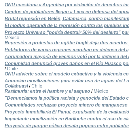
ONU cuestiona a Argentina por violación de derechos in
Cientos de pobladores llegan a Lima en defensa del agu
Brutal represión en Belén, Catamarca, contra manifestan
El modus operandi de la represión contra los pueblos in
Proyecto Universo "podría destruir 50% del desierto" para 
México
Represión a protestas de ngöbe buglé deja dos muertos 
Pobladores de varias regiones marchan en defensa del a
Abrumadora mayoría de vecinos votó por la defensa del
Comunidad denunció graves daños en el Río Huasco por
/
Chile
ONU advierte sobre el modelo extractivo y la violencia c
Anuncian movilizaciones para evitar uso de aguas del Lo
Collahuasi
/
Chile
Rarámuris: entre el hambre y el saqueo
/
México
"Denunciamos la política racista y genocida del Estado c
Comunidades rechazan proyecto minero de manganeso
Proyecto Inmobiliaria El Panul, expulsado de la evaluaci
Impactante movilización en Bariloche contra el uso de c
Proyecto de parque eólico desata pugnas entre poblados