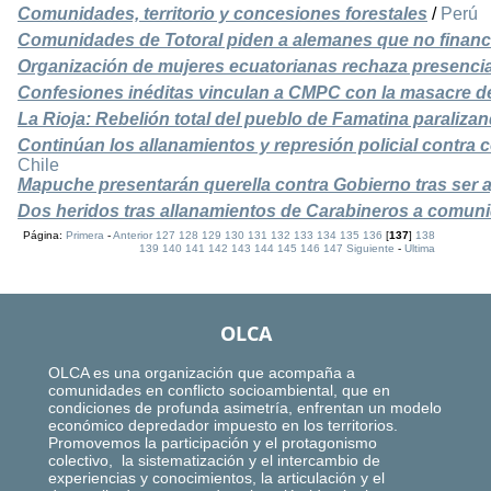
Comunidades, territorio y concesiones forestales
/
Perú
Comunidades de Totoral piden a alemanes que no financi
Organización de mujeres ecuatorianas rechaza presenci
Confesiones inéditas vinculan a CMPC con la masacre de
La Rioja: Rebelión total del pueblo de Famatina paralizan
Continúan los allanamientos y represión policial contr
Chile
Mapuche presentarán querella contra Gobierno tras ser 
Dos heridos tras allanamientos de Carabineros a comun
Página:
Primera
-
Anterior
127
128
129
130
131
132
133
134
135
136
[
137
]
138
139
140
141
142
143
144
145
146
147
Siguiente
-
Ultima
OLCA
OLCA es una organización que acompaña a
comunidades en conflicto socioambiental, que en
condiciones de profunda asimetría, enfrentan un modelo
económico depredador impuesto en los territorios.
Promovemos la participación y el protagonismo
colectivo, la sistematización y el intercambio de
experiencias y conocimientos, la articulación y el