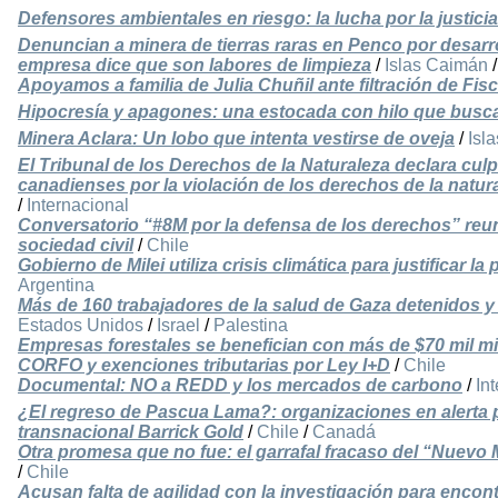
Defensores ambientales en riesgo: la lucha por la justicia
Denuncian a minera de tierras raras en Penco por desarro
empresa dice que son labores de limpieza
/
Islas Caimán
Apoyamos a familia de Julia Chuñil ante filtración de Fisc
Hipocresía y apagones: una estocada con hilo que busca
Minera Aclara: Un lobo que intenta vestirse de oveja
/
Isl
El Tribunal de los Derechos de la Naturaleza declara cu
canadienses por la violación de los derechos de la natu
/
Internacional
Conversatorio “#8M por la defensa de los derechos” reun
sociedad civil
/
Chile
Gobierno de Milei utiliza crisis climática para justificar
Argentina
Más de 160 trabajadores de la salud de Gaza detenidos y 
Estados Unidos
/
Israel
/
Palestina
Empresas forestales se benefician con más de $70 mil m
CORFO y exenciones tributarias por Ley I+D
/
Chile
Documental: NO a REDD y los mercados de carbono
/
In
¿El regreso de Pascua Lama?: organizaciones en alerta 
transnacional Barrick Gold
/
Chile
/
Canadá
Otra promesa que no fue: el garrafal fracaso del “Nuevo
/
Chile
Acusan falta de agilidad con la investigación para encont