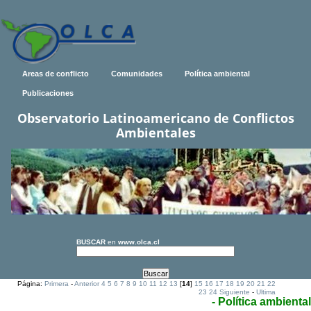
Areas de conflicto
Comunidades
Política ambiental
Publicaciones
Observatorio Latinoamericano de Conflictos
Ambientales
BUSCAR
en
www.olca.cl
Página:
Primera
-
Anterior
4
5
6
7
8
9
10
11
12
13
[
14
]
15
16
17
18
19
20
21
22
23
24
Siguiente
-
Ultima
- Política ambiental