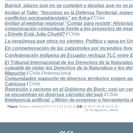
Barrick, plazos que no se cumplen y deudas que no se 
Invitan al Taller “Nosotras en la Defensa Territorial, exp
conflictos socioambientales” en Arica
/
Chile
Invitan al webinar regional “Contar para resistir: Historias
comunicación comunitaria frente a los proyectos de mue
¿Dónde Está Julia Chuñil?
/
Chile
La vergüenza que otros no sienten: Política y agua en U
En conmemoración de las catástrofes por incendios fore
Confederación indígena de Ecuador rechaza TLC entre 
El Tribunal Internacional de los Derechos de la Naturalez
culpable de violar los Derechos de la Naturaleza y los d
Mapuche
/
Chile
/
Internacional
Comunidades mapuche de diversos territorios exigen apa
Catricura
/
Chile
Represión y racismo en el Gobierno de Boric: casi un ce
se encuentran en diversas cárceles del país
/
Chile
Inteligencia artificial: ¿Motor de progreso o herramienta
Página:
Primera
-
Anterior
4
5
6
7
8
9
10
11
12
13
[
14
]
15
16
17
18
19
20
21
22
23
24
Siguiente
-
Ultima