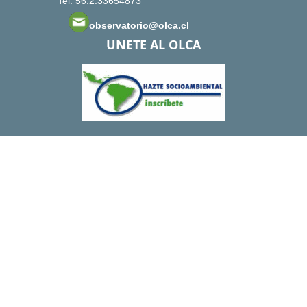
Tel: 56.2.33654873
observatorio@olca.cl
UNETE AL OLCA