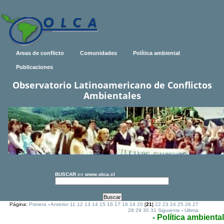
Areas de conflicto
Comunidades
Política ambiental
Publicaciones
Observatorio Latinoamericano de Conflictos
Ambientales
BUSCAR
en
www.olca.cl
Página:
Primera
-
Anterior
11
12
13
14
15
16
17
18
19
20
[
21
]
22
23
24
25
26
27
28
29
30
31
Siguiente
-
Ultima
- Política ambiental