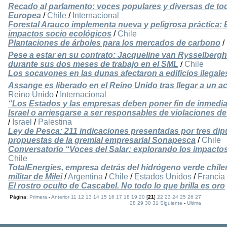
Recado al parlamento: voces populares y diversas de to
Europea
/
Chile
/
Internacional
Forestal Arauco implementa nueva y peligrosa práctica
impactos socio ecológicos
/
Chile
Plantaciones de árboles para los mercados de carbono
/
Pese a estar en su contrato: Jacqueline van Rysselbergh
durante sus dos meses de trabajo en el SML
/
Chile
Los socavones en las dunas afectaron a edificios ilegale
Assange es liberado en el Reino Unido tras llegar a un
Reino Unido
/
Internacional
“Los Estados y las empresas deben poner fin de inmediat
Israel o arriesgarse a ser responsables de violaciones
/
Israel
/
Palestina
Ley de Pesca: 211 indicaciones presentadas por tres dip
propuestas de la gremial empresarial Sonapesca
/
Chile
Conversatorio “Voces del Salar: explorando los impactos 
Chile
TotalEnergies, empresa detrás del hidrógeno verde chile
militar de Milei
/
Argentina
/
Chile
/
Estados Unidos
/
Francia
­El rostro oculto de Cascabel. No todo lo que brilla es oro
Página:
Primera
-
Anterior
11
12
13
14
15
16
17
18
19
20
[
21
]
22
23
24
25
26
27
28
29
30
31
Siguiente
-
Ultima