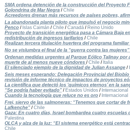
SMA ordena detención de la construcción del Proyecto Fo
Golondrina de Mar Negra
/
Chile
Acreedores drenan más recursos de países pobres, afir
La abandonada planta piloto que impulsó el negocio miner
Penco
/
Islas Caimán
/
Chile
/
Canadá
/
Reino Unido
Proyecto de transición energética pasa a Cámara Baja en
redistribución de ingresos tarifarios
/
Chile
Realizan tercera titulación huertera del programa familia
No se vislumbra el final de la “guerra contra las mujeres
Ordenan medidas urgentes al Parque Eólico Talinay por a
muerte de al menos nueve cóndores
/
Chile
/
Italia
El silenciado ejemplo de la dignidad de Julian Assange
/
Seis meses esperando: Delegación Provincial del Biobío 
revisión de informe técnico de impactos de proyectos eó
La científica que detectó los ‘químicos eternos’ en la sang
“Se podría haber evitado”
/
Estados Unidos
/
Internacional
Cuando la tecnología que reluce no es oro
/
Internacional
Frei, siervo de las salmoneras: “Tenemos que cortar de fr
Lafkenche”
/
Chile
Gaza: En cuatro días, Israel bombardea cuatro escuelas 
Palestina
OLCA y alza de la luz: “El sistema energético está centr
Chile