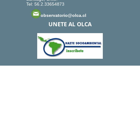
Tel: 56.2.33654873
observatorio@olca.cl
UNETE AL OLCA