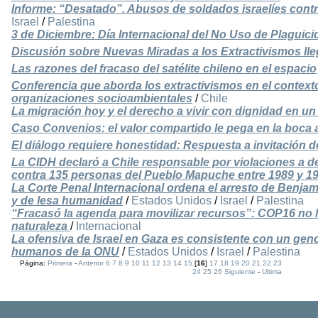
Informe: “Desatado”. Abusos de soldados israelíes contr
Israel
/
Palestina
3 de Diciembre: Día Internacional del No Uso de Plaguici
Discusión sobre Nuevas Miradas a los Extractivismos ll
Las razones del fracaso del satélite chileno en el espacio
Conferencia que aborda los extractivismos en el context
organizaciones socioambientales
/
Chile
La migración hoy y el derecho a vivir con dignidad en un
Caso Convenios: el valor compartido le pega en la boca
El diálogo requiere honestidad: Respuesta a invitación 
La CIDH declaró a Chile responsable por violaciones a
contra 135 personas del Pueblo Mapuche entre 1989 y 1
La Corte Penal Internacional ordena el arresto de Benj
y de lesa humanidad
/
Estados Unidos
/
Israel
/
Palestina
“Fracasó la agenda para movilizar recursos”: COP16 no l
naturaleza
/
Internacional
La ofensiva de Israel en Gaza es consistente con un gen
humanos de la ONU
/
Estados Unidos
/
Israel
/
Palestina
Página:
Primera
-
Anterior
6
7
8
9
10
11
12
13
14
15
[
16
]
17
18
19
20
21
22
23
24
25
26
Siguiente
-
Ultima