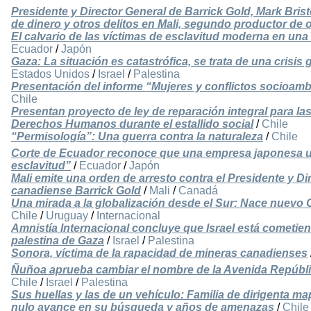
Presidente y Director General de Barrick Gold, Mark Bris
de dinero y otros delitos en Mali, segundo productor de
El calvario de las víctimas de esclavitud moderna en u
Ecuador
/
Japón
Gaza: La situación es catastrófica, se trata de una crisi
Estados Unidos
/
Israel
/
Palestina
Presentación del informe “Mujeres y conflictos socioamb
Chile
Presentan proyecto de ley de reparación integral para las
Derechos Humanos durante el estallido social
/
Chile
“Permisología”: Una guerra contra la naturaleza
/
Chile
Corte de Ecuador reconoce que una empresa japonesa us
esclavitud”
/
Ecuador
/
Japón
Mali emite una orden de arresto contra el Presidente y Di
canadiense Barrick Gold
/
Mali
/
Canadá
Una mirada a la globalización desde el Sur: Nace nuevo O
Chile
/
Uruguay
/
Internacional
Amnistía Internacional concluye que Israel está cometie
palestina de Gaza
/
Israel
/
Palestina
Sonora, víctima de la rapacidad de mineras canadienses
Ñuñoa aprueba cambiar el nombre de la Avenida Repúblic
Chile
/
Israel
/
Palestina
Sus huellas y las de un vehículo: Familia de dirigenta 
nulo avance en su búsqueda y años de amenazas
/
Chile