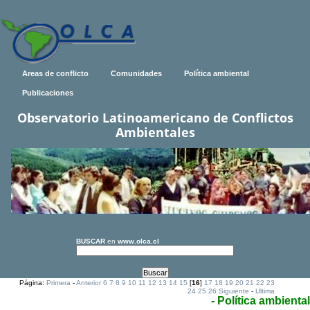
Areas de conflicto
Comunidades
Política ambiental
Publicaciones
Observatorio Latinoamericano de Conflictos
Ambientales
BUSCAR
en
www.olca.cl
Página:
Primera
-
Anterior
6
7
8
9
10
11
12
13
14
15
[
16
]
17
18
19
20
21
22
23
24
25
26
Siguiente
-
Ultima
- Política ambiental