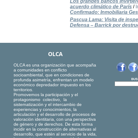
Los grandes bancos invirtier
acuerdo climático de París
/
I
Confirmado: Inmobiliaria Ges
Pascua Lama: Visita de insp
Defensa – Barrick por destru
OLCA
OLCA es una organización que acompaña
a comunidades en conflicto
socioambiental, que en condiciones de
profunda asimetría, enfrentan un modelo
BUS
económico depredador impuesto en los
territorios.
Promovemos la participación y el
protagonismo colectivo, la
sistematización y el intercambio de
experiencias y conocimientos, la
articulación y el desarrollo de procesos de
valoración identitaria, con una perspectiva
de género y de derechos. De esta forma
incidir en la construcción de alternativas al
desarrollo, que estén al servicio de la vida,