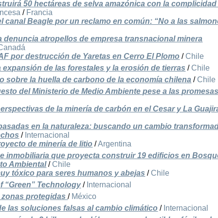
truirá 50 hectáreas de selva amazónica con la complicidad
ncesa
/
Francia
el canal Beagle por un reclamo en común: “No a las salmo
denuncia atropellos de empresa transnacional minera
Canadá
F por destrucción de Yaretas en Cerro El Plomo
/
Chile
 expansión de las forestales y la erosión de tierras
/
Chile
o sobre la huella de carbono de la economía chilena
/
Chile
uesto del Ministerio de Medio Ambiente pese a las promesa
erspectivas de la minería de carbón en el Cesar y La Guajir
asadas en la naturaleza: buscando un cambio transformad
rechos
/
Internacional
oyecto de minería de litio
/
Argentina
e inmobiliaria que proyecta construir 19 edificios en Bosq
to Ambiental
/
Chile
muy tóxico para seres humanos y abejas
/
Chile
of “Green” Technology
/
Internacional
s zonas protegidas
/
México
de las soluciones falsas al cambio climático
/
Internacional