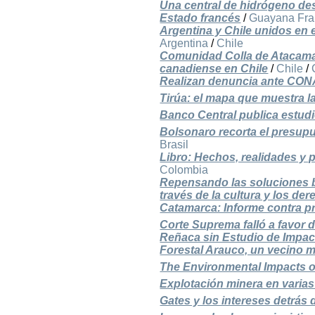
Una central de hidrógeno des
Estado francés
/
Guayana Fra
Argentina y Chile unidos en 
Argentina
/
Chile
Comunidad Colla de Atacama 
canadiense en Chile
/
Chile
/
Realizan denuncia ante CONA
Tirúa: el mapa que muestra la
Banco Central publica estudi
Bolsonaro recorta el presup
Brasil
Libro: Hechos, realidades y p
Colombia
Repensando las soluciones b
través de la cultura y los de
Catamarca: Informe contra pr
Corte Suprema falló a favor d
Reñaca sin Estudio de Impac
Forestal Arauco, un vecino 
The Environmental Impacts 
Explotación minera en varia
Gates y los intereses detrás 