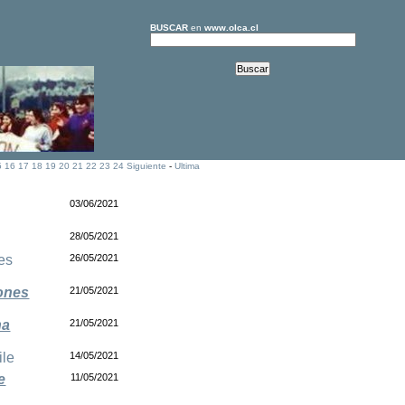
BUSCAR
en
www.olca.cl
5
16
17
18
19
20
21
22
23
24
Siguiente
-
Ultima
03/06/2021
28/05/2021
es
26/05/2021
iones
21/05/2021
na
21/05/2021
ile
14/05/2021
e
11/05/2021