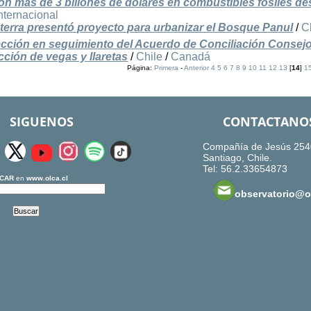
on más de 3 billones de dólares en combustibles fósiles de
nternacional
terra presentó proyecto para urbanizar el Bosque Panul
/
C
ección en seguimiento del Acuerdo de Conciliación Consej
cción de vegas y llaretas
/
Chile
/
Canadá
Página:
Primera
-
Anterior
4
5
6
7
8
9
10
11
12
13
[
14
]
1
SIGUENOS
CONTACTANO
Compañía de Jesús 254
Santiago, Chile.
Tel: 56.2.33654873
CAR
en
www.olca.cl
observatorio@ol