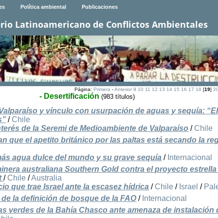
es
Política ambiental
Publicaciones
rio Latinoamericano de Conflictos Ambientales
Página:
Primera
-
Anterior
9
10
11
12
13
14
15
16
17
18
[
19
]
2
- Desertificación
(983 títulos)
alparaíso y vínculo con usurpación de aguas y sequía: “E
s”
/
Chile
interés de la Seremi de Medioambiente de Valparaíso
/
Chile
 que el apetito británico por las paltas está secando la re
 más agua dulce del mundo y su grave sequía
/
Internacional
inera australiana Southern Gold contra el proyecto estrella
t
/
Chile
/
Australia
o que trae Israel ante la escasez hídrica
/
Chile
/
Israel
/
Pal
de la definición de bosque de la FAO
/
Internacional
as verdes de la Bahía Chasco ante amenaza de instalación 