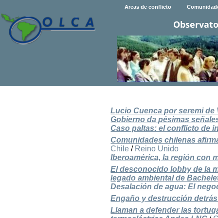
Areas de conflicto
Comunidad
Observato
Lucio Cuenca por seremi de V
Gobierno da pésimas señale
Caso paltas: el conflicto de 
Comunidades chilenas afirman
Chile
/
Reino Unido
Iberoamérica, la región con
El desconocido lobby de la m
legado ambiental de Bachele
Desalación de agua: El negoci
Engaño y destrucción detrás 
Llaman a defender las tortug