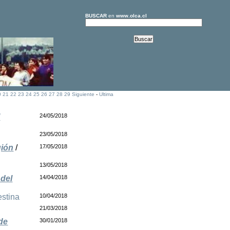
BUSCAR
en
www.olca.cl
0
21
22
23
24
25
26
27
28
29
Siguiente
-
Ultima
l
24/05/2018
23/05/2018
gión
/
17/05/2018
13/05/2018
 del
14/04/2018
estina
10/04/2018
21/03/2018
de
30/01/2018