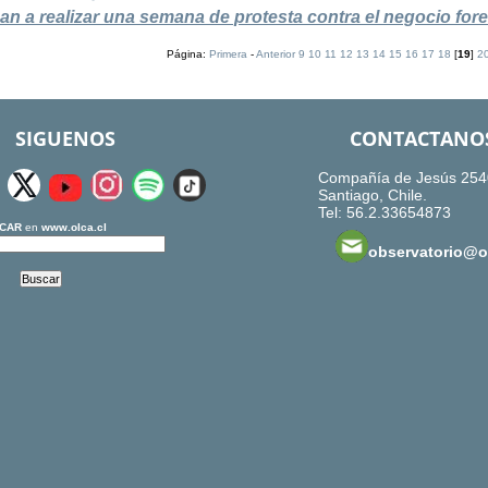
an a realizar una semana de protesta contra el negocio fore
Página:
Primera
-
Anterior
9
10
11
12
13
14
15
16
17
18
[
19
]
2
SIGUENOS
CONTACTANO
Compañía de Jesús 254
Santiago, Chile.
Tel: 56.2.33654873
CAR
en
www.olca.cl
observatorio@ol