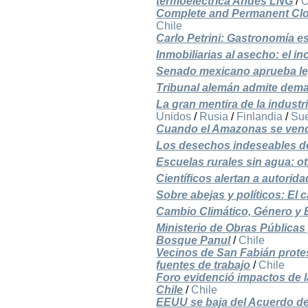
termoeléctrica Andes LNG
/
C
Complete and Permanent Clo
Chile
Carlo Petrini: Gastronomía es
Inmobiliarias al asecho: el i
Senado mexicano aprueba le
Tribunal alemán admite dem
La gran mentira de la indust
Unidos
/
Rusia
/
Finlandia
/
Su
Cuando el Amazonas se vende
Los desechos indeseables de
Escuelas rurales sin agua: otr
Científicos alertan a autor
Sobre abejas y políticos: El 
Cambio Climático, Género y 
Ministerio de Obras Públicas
Bosque Panul
/
Chile
Vecinos de San Fabián prote
fuentes de trabajo
/
Chile
Foro evidenció impactos de la
Chile
/
Chile
EEUU se baja del Acuerdo de