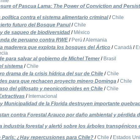
hile
sure of Pascua Lama: The Power of Conviction and Persis
 política contra el sistema alimentario criminal
/
Chile
ncierto futuro del Bosque Panul
/
Chile
y de saqueo de biodiversidad
/
México
anda de peruano contra RWE
/
Perú
/
Alemania
ria maderera que explota los bosques del Ártico
/
Canadá
/
E
ecia
 para salvar al gobierno de Michel Temer
/
Brasil
l sistema
/
Chile
o drama de la crisis hídrica del sur de Chile
/
Chile
idades para que rechacen proyecto minero Dominga
/
Chile
caso del glifosato y neonicotinoides en Chile
/
Chile
Extractivas
/
Internacional
 y Municipalidad de la Florida destruyen importante quebra
stan contra Forestal Arauco por daño ambiental y pérdida 
 industria forestal y alertó sobre los árboles transgénicos 
 París: ¿Hay repercusiones para Chile?
/
Chile
/
Estados Un