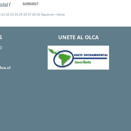
stal
/
31/05/2017
0
21
22
23
24
25
26
27
28
29
Siguiente
-
Ultima
S
UNETE AL OLCA
0
ca.cl