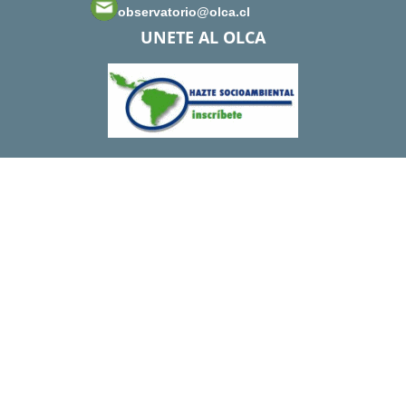
observatorio@olca.cl
UNETE AL OLCA