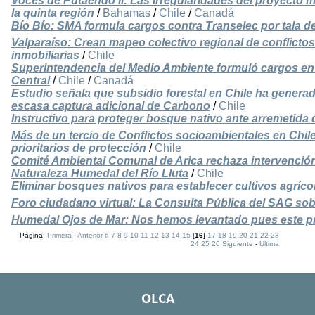
Voces de Putaendo II: Las irregularidades del proyecto mi
la quinta región
/
Bahamas
/
Chile
/
Canadá
Bío Bío: SMA formula cargos contra Transelec por tala d
Valparaíso: Crean mapeo colectivo regional de conflicto
inmobiliarias
/
Chile
Superintendencia del Medio Ambiente formuló cargos en 
Central
/
Chile
/
Canadá
Estudio señala que subsidio forestal en Chile ha genera
escasa captura adicional de Carbono
/
Chile
Instructivo para proteger bosque nativo ante arremetida 
Más de un tercio de Conflictos socioambientales en Chile
prioritarios de protección
/
Chile
Comité Ambiental Comunal de Arica rechaza intervención 
Naturaleza Humedal del Río Lluta
/
Chile
Eliminar bosques nativos para establecer cultivos agrícol
Foro ciudadano virtual: La Consulta Pública del SAG so
Humedal Ojos de Mar: Nos hemos levantado pues este pr
Página:
Primera
-
Anterior
6
7
8
9
10
11
12
13
14
15
[
16
]
17
18
19
20
21
22
23
24
25
26
Siguiente
-
Ultima
OLCA