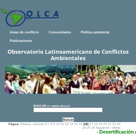
Areas de conflicto
Comunidades
Política ambiental
Publicaciones
Observatorio Latinoamericano de Conflictos
Ambientales
BUSCAR
en
www.olca.cl
Página:
Primera
-
Anterior
6
7
8
9
10
11
12
13
14
15
[
16
]
17
18
19
20
21
22
23
24
25
26
Siguiente
-
Ultima
- Desertificación