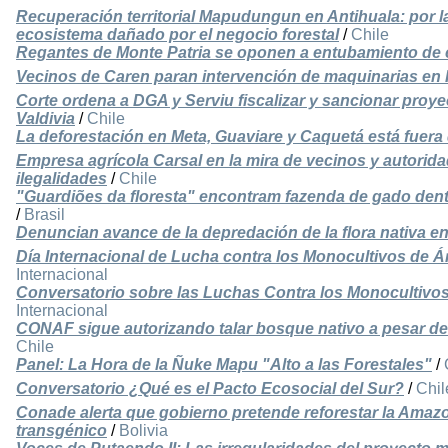
Recuperación territorial Mapudungun en Antihuala: por l
ecosistema dañado por el negocio forestal
/
Chile
Regantes de Monte Patria se oponen a entubamiento de 
Vecinos de Caren paran intervención de maquinarias en
Corte ordena a DGA y Serviu fiscalizar y sancionar proyec
Valdivia
/
Chile
La deforestación en Meta, Guaviare y Caquetá está fuera 
Empresa agrícola Carsal en la mira de vecinos y autorida
ilegalidades
/
Chile
"Guardiões da floresta" encontram fazenda de gado dent
/
Brasil
Denuncian avance de la depredación de la flora nativa e
Día Internacional de Lucha contra los Monocultivos de Á
Internacional
Conversatorio sobre las Luchas Contra los Monocultivos
Internacional
CONAF sigue autorizando talar bosque nativo a pesar de 
Chile
Panel: La Hora de la Ñuke Mapu "Alto a las Forestales"
/
Conversatorio ¿Qué es el Pacto Ecosocial del Sur?
/
Chil
Conade alerta que gobierno pretende reforestar la Amazon
transgénico
/
Bolivia