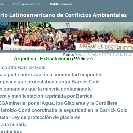
es
Política ambiental
Publicaciones
rio Latinoamericano de Conflictos Ambientales
Página:
Primera
-
Anterior
4
5
6
7
8
9
10
11
12
13
Argentina - Extractivismo
(550 títulos)
 contra Barrick Gold
a a pedir autorización a comunidad mapuche
enpeace que protestaban contra Barrick Gold
s ganancias que la minería contaminante
lera y manifestación reprimida por Barrick
Aminería: por el Agua, los Glaciares y la Cordillera
Haroldo Conti coordinaba la seguridad en la Barrick Gold
quear Ley de protección de glaciares
 a la minería
 protectora