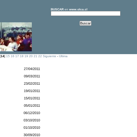
BUSCAR
en
www.olca.cl
[
14
]
15
16
17
18
19
20
21
22
Siguiente
-
Ultima
27/04/2011
09/03/2011
23/02/2011
19/01/2011
15/01/2011
05/01/2011
06/12/2010
03/10/2010
01/10/2010
30/09/2010