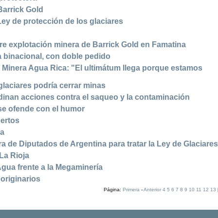
Barrick Gold
Ley de protección de los glaciares
re explotación minera de Barrick Gold en Famatina
binacional, con doble pedido
 Minera Agua Rica: "El ultimátum llega porque estamos
glaciares podría cerrar minas
nan acciones contra el saqueo y la contaminación
se ofende con el humor
pertos
ca
de Diputados de Argentina para tratar la Ley de Glaciare
La Rioja
Agua frente a la Megaminería
originarios
Página:
Primera
-
Anterior
4
5
6
7
8
9
10
11
12
13