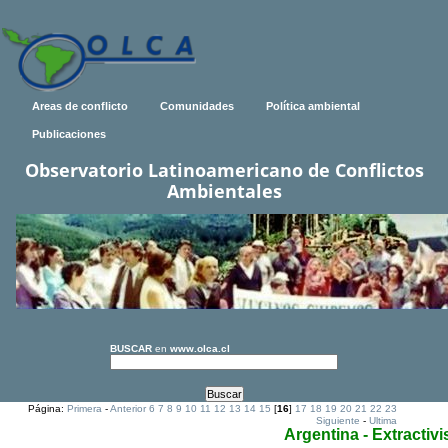
Areas de conflicto
Comunidades
Política ambiental
Publicaciones
Observatorio Latinoamericano de Conflictos
Ambientales
BUSCAR
en
www.olca.cl
Página:
Primera
-
Anterior
6
7
8
9
10
11
12
13
14
15
[
16
]
17
18
19
20
21
22
23
Siguiente
-
Ultima
Argentina - Extractiv