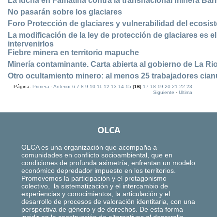
La lucha en Famatina contra la transnacional minera Barr
No pasarán sobre los glaciares
Foro Protección de glaciares y vulnerabilidad del ecosi
La modificación de la ley de protección de glaciares es e
intervenirlos
Fiebre minera en territorio mapuche
Minería contaminante. Carta abierta al gobierno de La Rio
Otro ocultamiento minero: al menos 25 trabajadores cia
Página:
Primera
-
Anterior
6
7
8
9
10
11
12
13
14
15
[
16
]
17
18
19
20
21
22
23
Siguiente
-
Ultima
OLCA
OLCA es una organización que acompaña a
comunidades en conflicto socioambiental, que en
condiciones de profunda asimetría, enfrentan un modelo
económico depredador impuesto en los territorios.
Promovemos la participación y el protagonismo
colectivo, la sistematización y el intercambio de
experiencias y conocimientos, la articulación y el
desarrollo de procesos de valoración identitaria, con una
perspectiva de género y de derechos. De esta forma