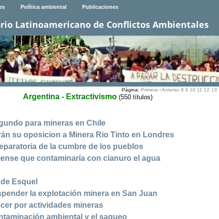
es
Política ambiental
Publicaciones
rio Latinoamericano de Conflictos Ambientales
Página:
Primera
-
Anterior
8
9
10
11
12
13
Argentina - Extractivismo
(550 títulos)
segundo para mineras en Chile
án su oposicion a Minera Rio Tinto en Londres
eparatoria de la cumbre de los pueblos
ense que contaminaría con cianuro el agua
 de Esquel
spender la explotación minera en San Juan
cer por actividades mineras
ontaminación ambiental y el saqueo