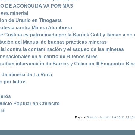
BLO DE ACONQUIJA VA POR MAS
esa minería!
cion de Uranio en Tinogasta
rotesta contra Minera Alumbrera
 Cristina es patrocinada por la Barrick Gold y llaman a no 
tación del Manual de buenas prácticas mineras
cial contra la contaminación y el saqueo de las mineras
nsnacionales en el centro de Buenos Aires
udian intervención de Barrick y Celco en III Encuentro Bin
r de mineria de La Rioja
o por liebre
neros
Juicio Popular en Chilecito
old
Página:
Primera
-
Anterior
8
9
10
11
12
13