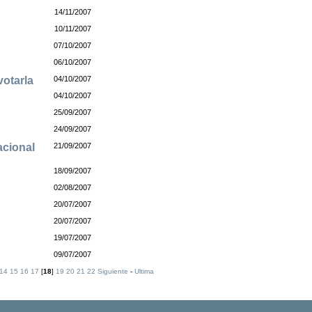
14/11/2007
10/11/2007
07/10/2007
06/10/2007
votarla
04/10/2007
04/10/2007
25/09/2007
24/09/2007
acional
21/09/2007
18/09/2007
02/08/2007
20/07/2007
20/07/2007
19/07/2007
09/07/2007
14
15
16
17
[
18
]
19
20
21
22
Siguiente
-
Ultima