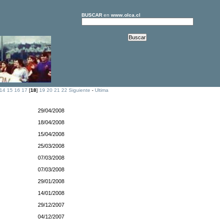
BUSCAR
en
www.olca.cl
14
15
16
17
[
18
]
19
20
21
22
Siguiente
-
Ultima
29/04/2008
18/04/2008
15/04/2008
25/03/2008
07/03/2008
07/03/2008
29/01/2008
14/01/2008
29/12/2007
04/12/2007