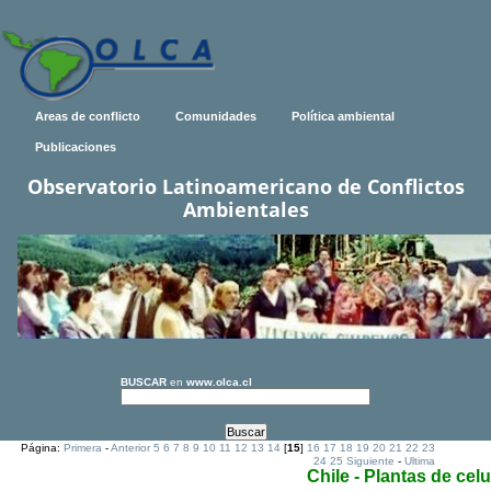
Areas de conflicto
Comunidades
Política ambiental
Publicaciones
Observatorio Latinoamericano de Conflictos
Ambientales
BUSCAR
en
www.olca.cl
Página:
Primera
-
Anterior
5
6
7
8
9
10
11
12
13
14
[
15
]
16
17
18
19
20
21
22
23
24
25
Siguiente
-
Ultima
Chile - Plantas de cel