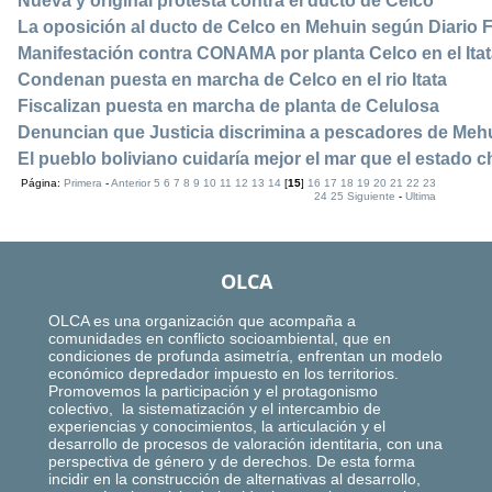
Nueva y original protesta contra el ducto de Celco
La oposición al ducto de Celco en Mehuin según Diario 
Manifestación contra CONAMA por planta Celco en el Ita
Condenan puesta en marcha de Celco en el rio Itata
Fiscalizan puesta en marcha de planta de Celulosa
Denuncian que Justicia discrimina a pescadores de Meh
El pueblo boliviano cuidaría mejor el mar que el estado c
Página:
Primera
-
Anterior
5
6
7
8
9
10
11
12
13
14
[
15
]
16
17
18
19
20
21
22
23
24
25
Siguiente
-
Ultima
OLCA
OLCA es una organización que acompaña a
comunidades en conflicto socioambiental, que en
condiciones de profunda asimetría, enfrentan un modelo
económico depredador impuesto en los territorios.
Promovemos la participación y el protagonismo
colectivo, la sistematización y el intercambio de
experiencias y conocimientos, la articulación y el
desarrollo de procesos de valoración identitaria, con una
perspectiva de género y de derechos. De esta forma
incidir en la construcción de alternativas al desarrollo,