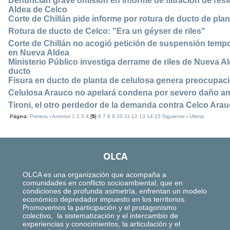
Denuncian grave omisión en informe de filtración de res
Aldea de Celco
Corte de Chillán pide informe por rotura de ducto de pla
Rotura de ducto de Celco: "Era un géyser de riles"
Corte de Chillán no acogió petición de suspensión temp
en Nueva Aldea
Ministerio Público investiga derrame de riles de Nueva A
ducto
Fisura en ducto de planta de celulosa genera preocupac
Celulosa Arauco no apelará condena por severo daño amb
Tironi, el otro perdedor de la demanda contra Celco Ara
Página:
Primera
-
Anterior
1
2
3
4
[
5
]
6
7
8
9
10
11
12
13
14
15
Siguiente
-
Ultima
OLCA
OLCA es una organización que acompaña a
comunidades en conflicto socioambiental, que en
condiciones de profunda asimetría, enfrentan un modelo
económico depredador impuesto en los territorios.
Promovemos la participación y el protagonismo
colectivo, la sistematización y el intercambio de
experiencias y conocimientos, la articulación y el