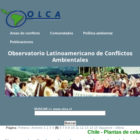
Areas de conflicto
Comunidades
Política ambiental
Publicaciones
Observatorio Latinoamericano de Conflictos
Ambientales
BUSCAR
en
www.olca.cl
Página:
Primera
-
Anterior
1
2
3
4
[
5
]
6
7
8
9
10
11
12
13
14
15
Siguiente
-
Ultima
Chile - Plantas de cel