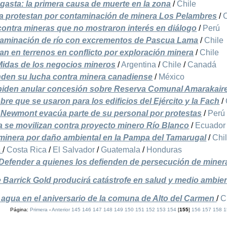
gasta: la primera causa de muerte en la zona
/
Chile
 protestan por contaminación de minera Los Pelambres
/
ontra mineras que no mostraron interés en diálogo
/
Perú
taminación de río con excrementos de Pascua Lama
/
Chile
en terrenos en conflicto por exploración minera
/
Chile
 Midas de los negocios mineros
/
Argentina
/
Chile
/
Canadá
den su lucha contra minera canadiense
/
México
 piden anular concesión sobre Reserva Comunal Amarakair
bre que se usaron para los edificios del Ejército y la Fach
/
 Newmont evacúa parte de su personal por protestas
/
Perú
se movilizan contra proyecto minero Río Blanco
/
Ecuador
minera por daño ambiental en la Pampa del Tamarugal
/
Chi
a
/
Costa Rica
/
El Salvador
/
Guatemala
/
Honduras
Defender a quienes los defienden de persecución de miner
 Barrick Gold producirá catástrofe en salud y medio ambie
el agua en el aniversario de la comuna de Alto del Carmen
/
C
Página:
Primera
-
Anterior
145
146
147
148
149
150
151
152
153
154
[
155
]
156
157
158
1