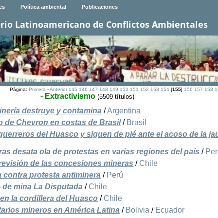
es
Política ambiental
Publicaciones
rio Latinoamericano de Conflictos Ambientales
Página:
Primera
-
Anterior
145
146
147
148
149
150
151
152
153
154
[
155
]
156
157
158
1
- Extractivismo
(5509 títulos)
minería destruye y contamina
/
Argentina
o de Chevron en costas de Brasil
/
Brasil
uerreros del Huasco y siguen de pié ante el acoso de la ja
as desata ola de protestas en varias regiones del país
/
Per
 revisión de las concesiones mineras
/
Chile
contra protesta antiminera
/
Perú
% de mina La Disputada
/
Chile
n la cordillera del Huasco
/
Chile
tarios mineros en América Latina
/
Bolivia
/
Ecuador