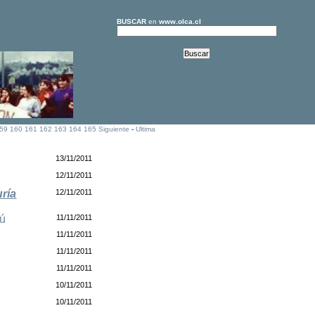
BUSCAR
en
www.olca.cl
59
160
161
162
163
164
165
Siguiente
-
Ultima
13/11/2011
12/11/2011
uría
12/11/2011
ú
11/11/2011
11/11/2011
11/11/2011
11/11/2011
10/11/2011
10/11/2011