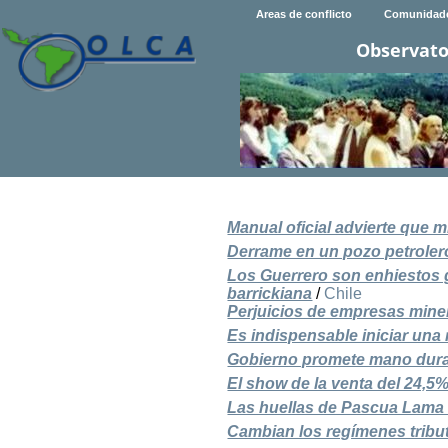
Areas de conflicto
Comunidad
Observato
Manual oficial advierte que 
Derrame en un pozo petroler
Los Guerrero son enhiestos g
barrickiana
/
Chile
Perjuicios de empresas miner
Es indispensable iniciar una
Gobierno promete mano dura 
El show de la venta del 24,5
Las huellas de Pascua Lama e
Cambian los regímenes tribu