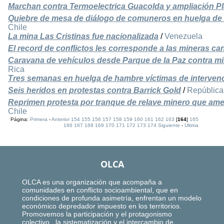
Marchan contra Termoelectrica Guacolda y ampliación P
Quiebre de mesa de diálogo de comuneros en huelga de
Chile
La mina Las Cristinas fue nacionalizada
/
Venezuela
El record de conflictos les corresponde a las mineras c
Caravana de vehículos desde Parque de la Paz contra mine
Rica
Tres semanas en huelga de hambre víctimas de interven
Seis heridos en protestas contra Barrick Gold
/
República
Reprimen protesta por tranque de relave minero que am
Chile
Página:
Primera
-
Anterior
154
155
156
157
158
159
160
161
162
163
[
164
]
165
166
167
168
169
170
171
172
173
174
Siguiente
-
Ultima
OLCA
OLCA es una organización que acompaña a
comunidades en conflicto socioambiental, que en
condiciones de profunda asimetría, enfrentan un modelo
económico depredador impuesto en los territorios.
Promovemos la participación y el protagonismo
colectivo, la sistematización y el intercambio de