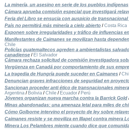
La minería, un asesino en serie de los pueblos indígenas
Cámara aprueba comisión especial que investigará rela
Feria del Libro se ensucia con auspicio de transnacion
País no permitirá más minería a cielo abierto
/
Costa Rica
Exponen sobre irregularidades y tráfico de influencias
Manifestantes de Caimanes se movilizan hasta dependen
Chile
Policías guatemaltecos agreden a ambientalistas salvad
canadiense
/
El Salvador
Cámara rechaza solicitud de comisión investigadora sob
Vergüenza en Canadá por comportamiento de sus empre
La tragedia de Hungría puede suceder en Caimanes
/
Chi
Denuncian graves infracciones de seguridad en proyec
Sancionan proceder anti ético de transnacionales miner
Argentina
/
Bolivia
/
Chile
/
Ecuador
/
Perú
Jóvenes organizan nueva marcha contra la Barrick Gold
Minas abandonadas: una amenaza letal para miles de ch
Cómo Golborne intervino el proyecto de ley sobre relav
Caimanes resiste y se moviliza en Illapel contra minera 
Minera Los Pelambres miente cuando dice que comunida