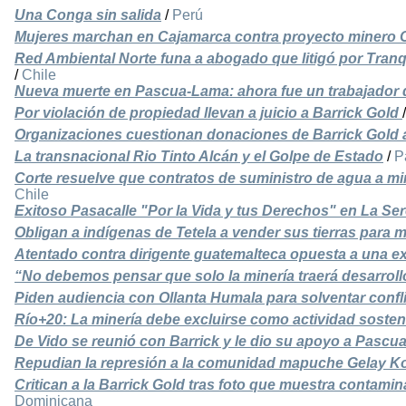
Una Conga sin salida
/
Perú
Mujeres marchan en Cajamarca contra proyecto minero
Red Ambiental Norte funa a abogado que litigó por Tran
/
Chile
Nueva muerte en Pascua-Lama: ahora fue un trabajador 
Por violación de propiedad llevan a juicio a Barrick Gold
Organizaciones cuestionan donaciones de Barrick Gold a
La transnacional Rio Tinto Alcán y el Golpe de Estado
/
P
Corte resuelve que contratos de suministro de agua a m
Chile
Exitoso Pasacalle "Por la Vida y tus Derechos" en La Se
Obligan a indígenas de Tetela a vender sus tierras para 
Atentado contra dirigente guatemalteca opuesta a una e
“No debemos pensar que solo la minería traerá desarroll
Piden audiencia con Ollanta Humala para solventar confl
Río+20: La minería debe excluirse como actividad sosten
De Vido se reunió con Barrick y le dio su apoyo a Pasc
Repudian la represión a la comunidad mapuche Gelay K
Critican a la Barrick Gold tras foto que muestra contami
Dominicana