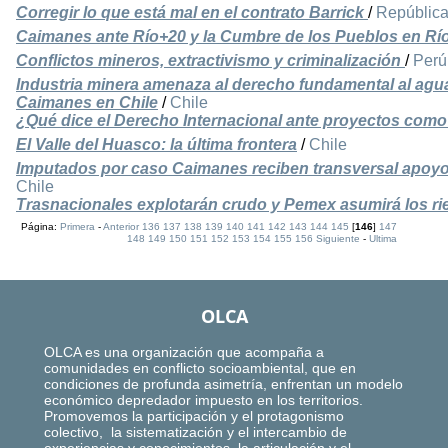
Corregir lo que está mal en el contrato Barrick
/
Repúblic
Caimanes ante Río+20 y la Cumbre de los Pueblos en Rí
Conflictos mineros, extractivismo y criminalización
/
Perú
Industria minera amenaza al derecho fundamental al agu
Caimanes en Chile
/
Chile
¿Qué dice el Derecho Internacional ante proyectos com
El Valle del Huasco: la última frontera
/
Chile
Imputados por caso Caimanes reciben transversal apoyo 
Chile
Trasnacionales explotarán crudo y Pemex asumirá los r
Página:
Primera
-
Anterior
136
137
138
139
140
141
142
143
144
145
[
146
]
147
148
149
150
151
152
153
154
155
156
Siguiente
-
Ultima
OLCA
OLCA es una organización que acompaña a
comunidades en conflicto socioambiental, que en
condiciones de profunda asimetría, enfrentan un modelo
económico depredador impuesto en los territorios.
Promovemos la participación y el protagonismo
colectivo, la sistematización y el intercambio de