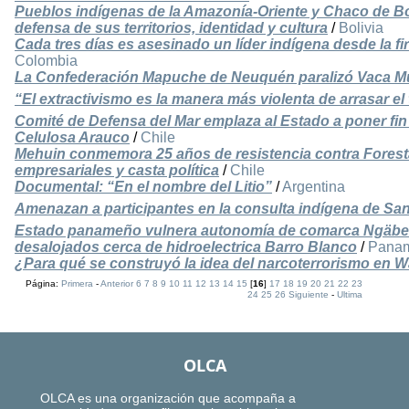
Pueblos indígenas de la Amazonía-Oriente y Chaco de Bo
defensa de sus territorios, identidad y cultura
/
Bolivia
Cada tres días es asesinado un líder indígena desde la 
Colombia
La Confederación Mapuche de Neuquén paralizó Vaca Mu
“El extractivismo es la manera más violenta de arrasar el t
Comité de Defensa del Mar emplaza al Estado a poner fin 
Celulosa Arauco
/
Chile
Mehuin conmemora 25 años de resistencia contra Forestal
empresariales y casta política
/
Chile
Documental: “En el nombre del Litio”
/
Argentina
Amenazan a participantes en la consulta indígena de Sa
Estado panameño vulnera autonomía de comarca Ngäbe B
desalojados cerca de hidroelectrica Barro Blanco
/
Pana
¿Para qué se construyó la idea del narcoterrorismo en
Página:
Primera
-
Anterior
6
7
8
9
10
11
12
13
14
15
[
16
]
17
18
19
20
21
22
23
24
25
26
Siguiente
-
Ultima
OLCA
OLCA es una organización que acompaña a