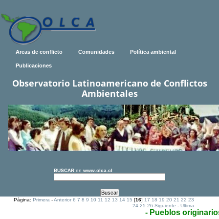
Areas de conflicto
Comunidades
Política ambiental
Publicaciones
Observatorio Latinoamericano de Conflictos
Ambientales
BUSCAR
en
www.olca.cl
Página:
Primera
-
Anterior
6
7
8
9
10
11
12
13
14
15
[
16
]
17
18
19
20
21
22
23
24
25
26
Siguiente
-
Ultima
- Pueblos originario