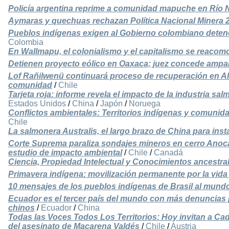
Policía argentina reprime a comunidad mapuche en Río 
Aymaras y quechuas rechazan Política Nacional Minera 
Pueblos indígenas exigen al Gobierno colombiano detener 
Colombia
En Wallmapu, el colonialismo y el capitalismo se reaco
Detienen proyecto eólico en Oaxaca; juez concede ampa
Lof Rañilwenü continuará proceso de recuperación en Al
comunidad
/
Chile
Tarjeta roja: informe revela el impacto de la industria sa
Estados Unidos
/
China
/
Japón
/
Noruega
Conflictos ambientales: Territorios indígenas y comuni
Chile
La salmonera Australis, el largo brazo de China para inst
Corte Suprema paraliza sondajes mineros en cerro Anoca
estudio de impacto ambiental
/
Chile
/
Canadá
Ciencia, Propiedad Intelectual y Conocimientos ancestra
Primavera indígena: movilización permanente por la vida 
10 mensajes de los pueblos indígenas de Brasil al mund
Ecuador es el tercer país del mundo con más denuncias 
chinos
/
Ecuador
/
China
Todas las Voces Todos Los Territorios: Hoy invitan a Ca
del asesinato de Macarena Valdés
/
Chile
/
Austria