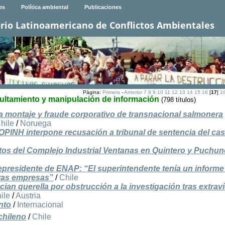
es
Política ambiental
Publicaciones
rio Latinoamericano de Conflictos Ambientales
Página:
Primera
-
Anterior
7
8
9
10
11
12
13
14
15
16
[
17
]
1
cultamiento y manipulación de información
(798 títulos)
 montaje y fraude corporativo de transnacional salmonera
hile
/
Noruega
OPINH interpone recusación a tribunal de sentencia del ca
tos del Complejo Industrial Ventanas en Quintero y Puchun
cepresidente de ENAP: “El superintendente tenía un inform
tras empresas”
/
Chile
an querella por obstrucción a la investigación tras extrav
ile
/
Austria
nto
/
Internacional
chileno
/
Chile