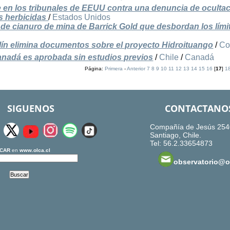
en los tribunales de EEUU contra una denuncia de oculta
s herbicidas
/
Estados Unidos
de cianuro de mina de Barrick Gold que desbordan los lími
ín elimina documentos sobre el proyecto Hidroituango
/
Co
anadá es aprobada sin estudios previos
/
Chile
/
Canadá
Página:
Primera
-
Anterior
7
8
9
10
11
12
13
14
15
16
[
17
]
1
SIGUENOS
CONTACTANO
Compañía de Jesús 254
Santiago, Chile.
Tel: 56.2.33654873
CAR
en
www.olca.cl
observatorio@ol