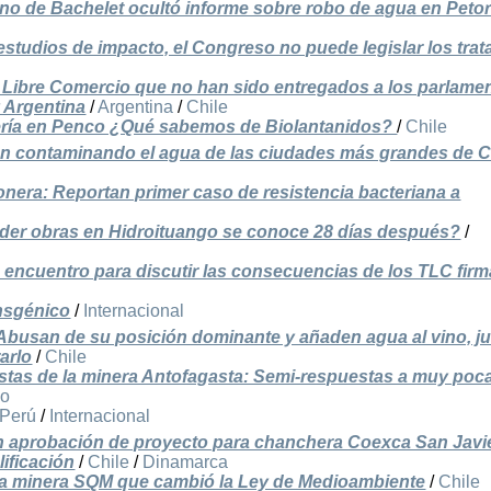
rno de Bachelet ocultó informe sobre robo de agua en Peto
 estudios de impacto, el Congreso no puede legislar los tra
Libre Comercio que no han sido entregados a los parlamen
y Argentina
/
Argentina
/
Chile
nería en Penco ¿Qué sabemos de Biolantanidos?
/
Chile
an contaminando el agua de las ciudades más grandes de C
monera: Reportan primer caso de resistencia bacteriana a
der obras en Hidroituango se conoce 28 días después?
/
 encuentro para discutir las consecuencias de los TLC fir
ansgénico
/
Internacional
Abusan de su posición dominante y añaden agua al vino, ju
arlo
/
Chile
stas de la minera Antofagasta: Semi-respuestas a muy poc
do
Perú
/
Internacional
n aprobación de proyecto para chanchera Coexca San Javi
lificación
/
Chile
/
Dinamarca
sa minera SQM que cambió la Ley de Medioambiente
/
Chile