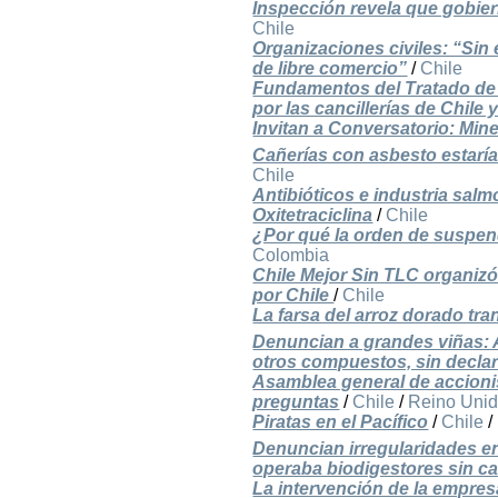
Inspección revela que gobie
Chile
Organizaciones civiles: “Sin
de libre comercio”
/
Chile
Fundamentos del Tratado de 
por las cancillerías de Chile 
Invitan a Conversatorio: Mi
Cañerías con asbesto estarí
Chile
Antibióticos e industria sal
Oxitetraciclina
/
Chile
¿Por qué la orden de suspen
Colombia
Chile Mejor Sin TLC organizó
por Chile
/
Chile
La farsa del arroz dorado tr
Denuncian a grandes viñas: 
otros compuestos, sin declar
Asamblea general de accioni
preguntas
/
Chile
/
Reino Uni
Piratas en el Pacífico
/
Chile
/
Denuncian irregularidades e
operaba biodigestores sin ca
La intervención de la empre