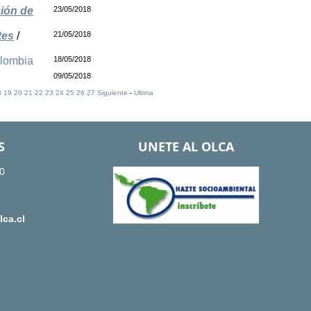
ción de
23/05/2018
tes
/
21/05/2018
lombia
18/05/2018
09/05/2018
8
19
20
21
22
23
24
25
26
27
Siguiente
-
Ultima
S
UNETE AL OLCA
0
ca.cl