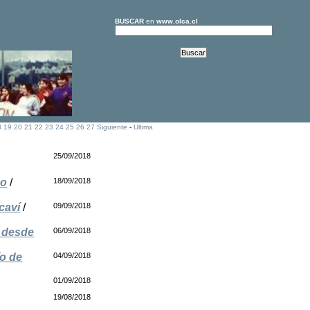
BUSCAR
en
www.olca.cl
8
19
20
21
22
23
24
25
26
27
Siguiente
-
Ultima
25/09/2018
so
/
18/09/2018
caví
/
09/09/2018
e desde
06/09/2018
ío de
04/09/2018
01/09/2018
19/08/2018