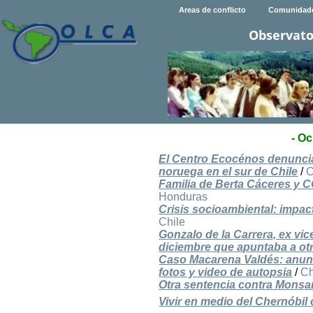
Areas de conflicto
Comunidad
Observato
- O
El Centro Ecocénos denuncia
noruega en el sur de Chile
/
C
Familia de Berta Cáceres y C
Honduras
Crisis socioambiental: impac
Chile
Gonzalo de la Carrera, ex vi
diciembre que apuntaba a o
Caso Macarena Valdés: anunci
fotos y video de autopsia
/
Ch
Otra sentencia contra Monsa
Vivir en medio del Chernóbil 