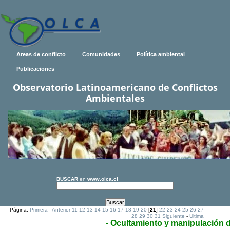
Areas de conflicto
Comunidades
Política ambiental
Publicaciones
Observatorio Latinoamericano de Conflictos
Ambientales
BUSCAR
en
www.olca.cl
Página:
Primera
-
Anterior
11
12
13
14
15
16
17
18
19
20
[
21
]
22
23
24
25
26
27
28
29
30
31
Siguiente
-
Ultima
- Ocultamiento y manipulación 