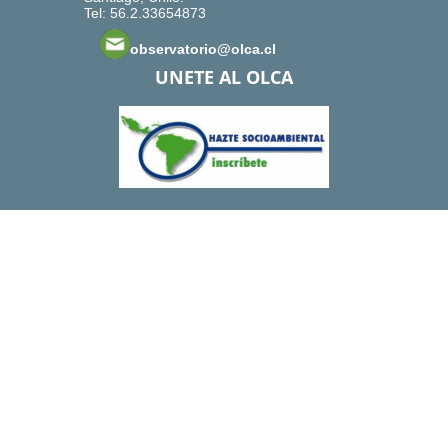
Tel: 56.2.33654873
observatorio@olca.cl
UNETE AL OLCA