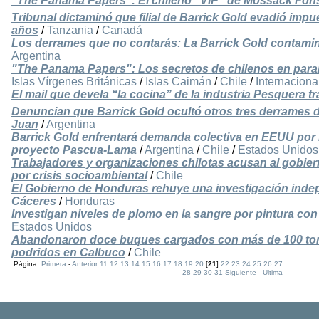
“The Panama Papers”: El chileno “VIP” de Mossack Fo
Tribunal dictaminó que filial de Barrick Gold evadió imp
años
/
Tanzania
/
Canadá
Los derrames que no contarás: La Barrick Gold contamin
Argentina
"The Panama Papers": Los secretos de chilenos en paraís
Islas Vírgenes Británicas
/
Islas Caimán
/
Chile
/
Internaciona
El mail que devela “la cocina” de la industria Pesquera t
Denuncian que Barrick Gold ocultó otros tres derrames d
Juan
/
Argentina
Barrick Gold enfrentará demanda colectiva en EEUU por r
proyecto Pascua-Lama
/
Argentina
/
Chile
/
Estados Unidos
Trabajadores y organizaciones chilotas acusan al gobier
por crisis socioambiental
/
Chile
El Gobierno de Honduras rehuye una investigación indep
Cáceres
/
Honduras
Investigan niveles de plomo en la sangre por pintura co
Estados Unidos
Abandonaron doce buques cargados con más de 100 ton
podridos en Calbuco
/
Chile
Página:
Primera
-
Anterior
11
12
13
14
15
16
17
18
19
20
[
21
]
22
23
24
25
26
27
28
29
30
31
Siguiente
-
Ultima