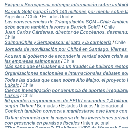
Exigen a Sernapesca entregar información sobre antibió
Barrick Gold pagará US$ 140 millones por mentir sobre 
Argentina
/
Chile
/
Estados Unidos
Las consecuencias de Triangulación SQM –Chile Ambient
debe acaso también favores a Barrick Gold?
/
Chile
Juan Carlos Cárdenas, director de Ecocéanos, desmenuza
Chile
SalmonChile y Sernapesca: el gato y la carnicería
/
Chile
Jornada de movilización por Chiloé en Santiago. Viernes 
Acusan al gobierno de esconder la verdad sobre crisis am
las empresas salmoneras
/
Chile
Más sano que el Quaker era un fraude: Le hallaron restos
Organizaciones nacionales e internacionales debaten so
Todas las dudas que caen sobre Alto Maipo, el proyecto 
Luksic
/
Chile
Cierran investigación por denuncia de aportes irregulare
Luksic
/
Chile
50 grandes corporaciones de EEUU esconden 1,4 billones
según Oxfam
/
Bermudas
/
Estados Unidos
/
Internacional
Confech también convoca a manifestarse este lunes cont
Oxfam denuncia que la mayoría de las inversiones priva
con presencia en paraísos fiscales
/
Internacional