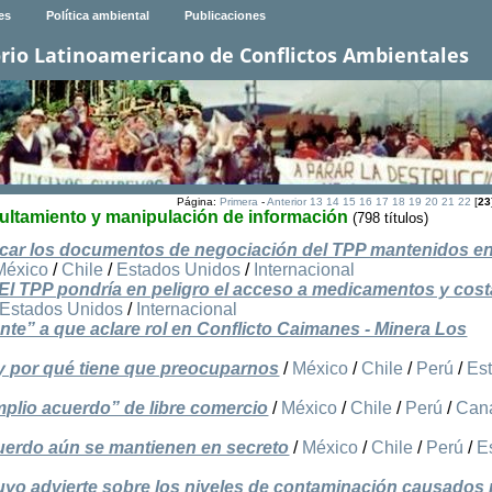
es
Política ambiental
Publicaciones
rio Latinoamericano de Conflictos Ambientales
Página:
Primera
-
Anterior
13
14
15
16
17
18
19
20
21
22
[
23
cultamiento y manipulación de información
(798 títulos)
icar los documentos de negociación del TPP mantenidos e
México
/
Chile
/
Estados Unidos
/
Internacional
El TPP pondría en peligro el acceso a medicamentos y cost
Estados Unidos
/
Internacional
te” a que aclare rol en Conflicto Caimanes - Minera Los
 y por qué tiene que preocuparnos
/
México
/
Chile
/
Perú
/
Es
amplio acuerdo” de libre comercio
/
México
/
Chile
/
Perú
/
Can
uerdo aún se mantienen en secreto
/
México
/
Chile
/
Perú
/
E
uyo advierte sobre los niveles de contaminación causados 