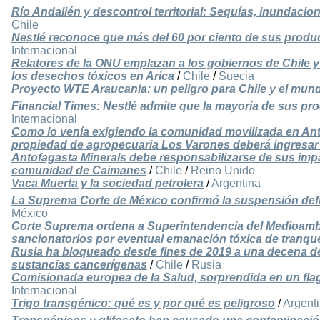
Río Andalién y descontrol territorial: Sequías, inundacion
Chile
Nestlé reconoce que más del 60 por ciento de sus produ
Internacional
Relatores de la ONU emplazan a los gobiernos de Chile y 
los desechos tóxicos en Arica
/
Chile
/
Suecia
Proyecto WTE Araucanía: un peligro para Chile y el mun
Financial Times: Nestlé admite que la mayoría de sus p
Internacional
Como lo venía exigiendo la comunidad movilizada en Ant
propiedad de agropecuaria Los Varones deberá ingresar
Antofagasta Minerals debe responsabilizarse de sus impa
comunidad de Caimanes
/
Chile
/
Reino Unido
Vaca Muerta y la sociedad petrolera
/
Argentina
La Suprema Corte de México confirmó la suspensión defi
México
Corte Suprema ordena a Superintendencia del Medioamb
sancionatorios por eventual emanación tóxica de tranqu
Rusia ha bloqueado desde fines de 2019 a una decena de
sustancias cancerígenas
/
Chile
/
Rusia
Comisionada europea de la Salud, sorprendida en un fla
Internacional
Trigo transgénico: qué es y por qué es peligroso
/
Argent