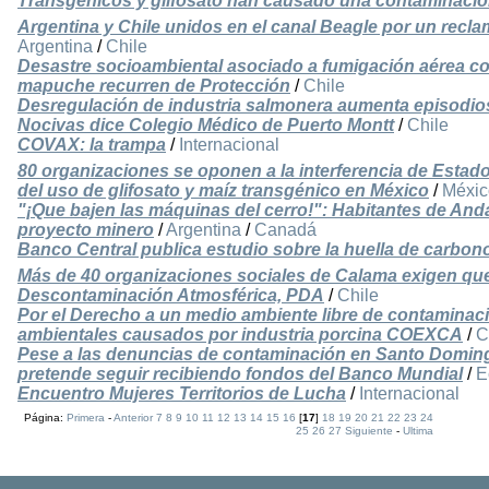
Transgénicos y glifosato han causado una contaminación 
Argentina y Chile unidos en el canal Beagle por un rec
Argentina
/
Chile
Desastre socioambiental asociado a fumigación aérea c
mapuche recurren de Protección
/
Chile
Desregulación de industria salmonera aumenta episodio
Nocivas dice Colegio Médico de Puerto Montt
/
Chile
COVAX: la trampa
/
Internacional
80 organizaciones se oponen a la interferencia de Estad
del uso de glifosato y maíz transgénico en México
/
Méxic
"¡Que bajen las máquinas del cerro!": Habitantes de Anda
proyecto minero
/
Argentina
/
Canadá
Banco Central publica estudio sobre la huella de carbon
Más de 40 organizaciones sociales de Calama exigen que 
Descontaminación Atmosférica, PDA
/
Chile
Por el Derecho a un medio ambiente libre de contaminac
ambientales causados por industria porcina COEXCA
/
C
Pese a las denuncias de contaminación en Santo Domi
pretende seguir recibiendo fondos del Banco Mundial
/
E
Encuentro Mujeres Territorios de Lucha
/
Internacional
Página:
Primera
-
Anterior
7
8
9
10
11
12
13
14
15
16
[
17
]
18
19
20
21
22
23
24
25
26
27
Siguiente
-
Ultima