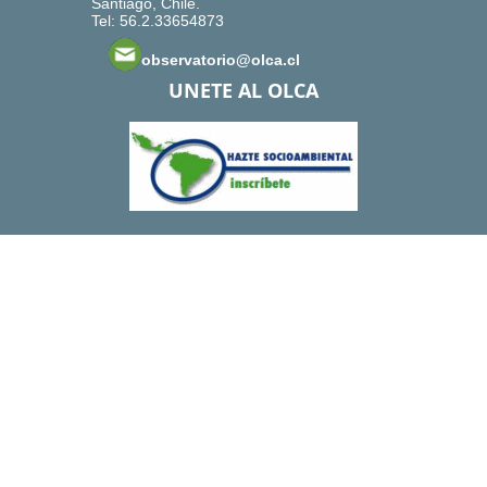
Santiago, Chile.
Tel: 56.2.33654873
observatorio@olca.cl
UNETE AL OLCA