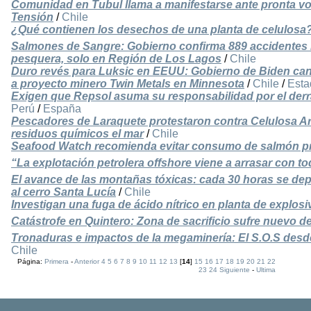
Comunidad en Tubul llama a manifestarse ante pronta vo
Tensión
/
Chile
¿Qué contienen los desechos de una planta de celulosa
Salmones de Sangre: Gobierno confirma 889 accidentes l
pesquera, solo en Región de Los Lagos
/
Chile
Duro revés para Luksic en EEUU: Gobierno de Biden ca
a proyecto minero Twin Metals en Minnesota
/
Chile
/
Esta
Exigen que Repsol asuma su responsabilidad por el derr
Perú
/
España
Pescadores de Laraquete protestaron contra Celulosa 
residuos químicos el mar
/
Chile
Seafood Watch recomienda evitar consumo de salmón pr
“La explotación petrolera offshore viene a arrasar con to
El avance de las montañas tóxicas: cada 30 horas se dep
al cerro Santa Lucía
/
Chile
Investigan una fuga de ácido nítrico en planta de explo
Catástrofe en Quintero: Zona de sacrificio sufre nuevo d
Tronaduras e impactos de la megaminería: El S.O.S desd
Chile
Página:
Primera
-
Anterior
4
5
6
7
8
9
10
11
12
13
[
14
]
15
16
17
18
19
20
21
22
23
24
Siguiente
-
Ultima