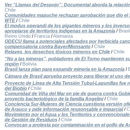
Ver “Llamas del Despojo”: Documental aborda la relación 
Chile
Comunidades mapuche rechazan aprobación que dio el S
WTE
/
Chile
El modus operandi de los gigantes mineros y los inversor
apropiarse de territorios indígenas en la Amazonía
/
Brasi
Reino Unido
/
Francia
/
Alemania
ODECU llama a potenciales afectados por herbicida can
compensatoria contra Bayer/Monsanto
/
Chile
Relaves, los desechos tóxicos mineros en Chile
/
Chile
“No a las mineras”, pobladores de El Torno mantienen su
región
/
Bolivia
Brasil lanza plan para expandir minería en la Amazonía
/
B
Cámara de Brasil aprueba proyecto para liberar el uso d
Proyecto de Línea de Alta Tensión Tubul-Lagunillas fue
del Biobío
/
Chile
Comunidad de Viña del Mar en pie de guerra contra Gobie
proyecto bacteriológico de la familia Angelini
/
Chile
Conciencia Sur-Mujeres de Ciencia cuestiona versión ofi
de Arauco y pide información responsable e imparcial
/
C
Movimiento por el Agua y los Territorios y convenciona
de Gestión de Residuos
/
Chile
Convocan a protesta por contaminación en el golfo de A