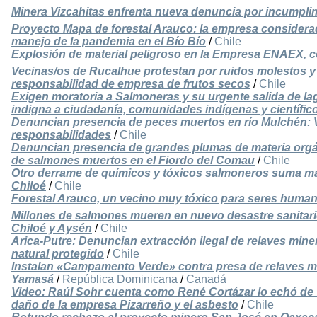
Minera Vizcahitas enfrenta nueva denuncia por incumpli
Proyecto Mapa de forestal Arauco: la empresa considera
manejo de la pandemia en el Bío Bío
/
Chile
Explosión de material peligroso en la Empresa ENAEX,
Vecinas/os de Rucalhue protestan por ruidos molestos y
responsabilidad de empresa de frutos secos
/
Chile
Exigen moratoria a Salmoneras y su urgente salida de la
indigna a ciudadanía, comunidades indígenas y científic
Denuncian presencia de peces muertos en río Mulchén: 
responsabilidades
/
Chile
Denuncian presencia de grandes plumas de materia orgá
de salmones muertos en el Fiordo del Comau
/
Chile
Otro derrame de químicos y tóxicos salmoneros suma má
Chiloé
/
Chile
Forestal Arauco, un vecino muy tóxico para seres human
Millones de salmones mueren en nuevo desastre sanitari
Chiloé y Aysén
/
Chile
Arica-Putre: Denuncian extracción ilegal de relaves m
natural protegido
/
Chile
Instalan «Campamento Verde» contra presa de relaves min
Yamasá
/
República Dominicana
/
Canadá
Video: Raúl Sohr cuenta como René Cortázar lo echó de 
daño de la empresa Pizarreño y el asbesto
/
Chile