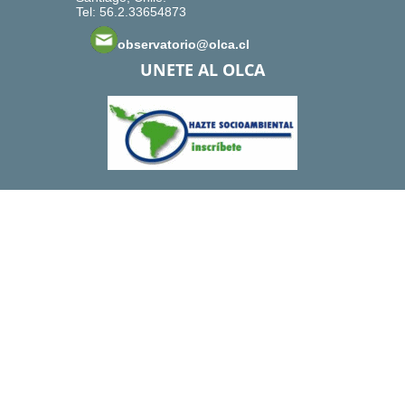
Tel: 56.2.33654873
observatorio@olca.cl
UNETE AL OLCA