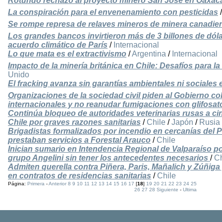
Rotundo rechazo al proyecto minero San José en Oaxac
La conspiración para el envenenamiento con pesticidas
Se rompe represa de relaves mineros de minera canadie
Los grandes bancos invirtieron más de 3 billones de dól
acuerdo climático de París
/
Internacional
Lo que mata es el extractivismo
/
Argentina
/
Internacional
Impacto de la minería británica en Chile: Desafíos para l
Unido
El fracking avanza sin garantías ambientales ni sociale
Organizaciones de la sociedad civil piden al Gobierno c
internacionales y no reanudar fumigaciones con glifosat
Continúa bloqueo de autoridades veterinarias rusas a 
Chile por graves razones sanitarias
/
Chile
/
Japón
/
Rusia
Brigadistas formalizados por incendio en cercanías del P
prestaban servicios a Forestal Arauco
/
Chile
Inician sumario en Intendencia Regional de Valparaíso p
grupo Angelini sin tener los antecedentes necesarios
/
Ch
Admiten querella contra Piñera, Paris, Mañalich y Zúñiga
en contratos de residencias sanitarias
/
Chile
Página:
Primera
-
Anterior
8
9
10
11
12
13
14
15
16
17
[
18
]
19
20
21
22
23
24
25
26
27
28
Siguiente
-
Ultima