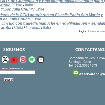
e la U. de Concepción y Enel comprometía millonario pago 
atorio
/
Chile
/
Italia
il por Julia Chuñil
/
Chile
ares de la CIDH abordaron en Fiscalía Pablo San Martín y
n de Julia Chuñil
/
Chile
n vínculo con tragedia mapuche en río Pilmaiquén y señala
 arriba
/
Chile
/
Noruega
/
Italia
Página:
Primera
-
Anteri
SIGUENOS
CONTACTANO
Compañía de Jesús 254
Santiago, Chile.
Tel: 56.2.33654873
CAR
en
www.olca.cl
observatorio@ol