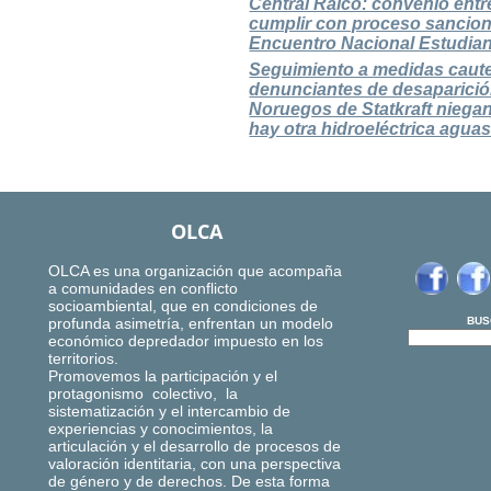
Central Ralco: convenio entr
cumplir con proceso sancion
Encuentro Nacional Estudiant
Seguimiento a medidas cautel
denunciantes de desaparició
Noruegos de Statkraft niega
hay otra hidroeléctrica aguas
OLCA
OLCA es una organización que acompaña
a comunidades en conflicto
socioambiental, que en condiciones de
profunda asimetría, enfrentan un modelo
BUS
económico depredador impuesto en los
territorios.
Promovemos la participación y el
protagonismo colectivo, la
sistematización y el intercambio de
experiencias y conocimientos, la
articulación y el desarrollo de procesos de
valoración identitaria, con una perspectiva
de género y de derechos. De esta forma