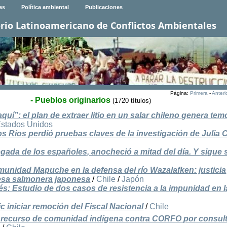
es
Política ambiental
Publicaciones
rio Latinoamericano de Conflictos Ambientales
Página:
Primera
-
Anteri
- Pueblos originarios
(1720 títulos)
quí”: el plan de extraer litio en un salar chileno genera te
stados Unidos
s Ríos perdió pruebas claves de la investigación de Julia 
gada de los españoles, anocheció a mitad del día. Y sigue 
munidad Mapuche en la defensa del río Wazalafken: justicia
esa salmonera japonesa
/
Chile
/
Japón
és: Estudio de dos casos de resistencia a la impunidad en l
 iniciar remoción del Fiscal Nacional
/
Chile
 recurso de comunidad indígena contra CORFO por consult