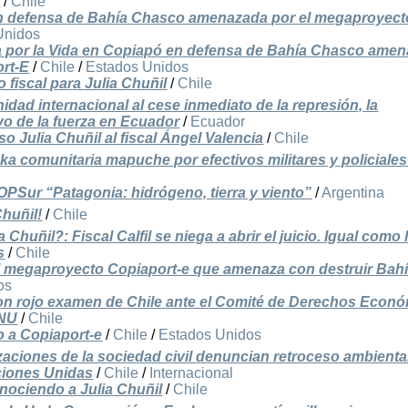
e
/
Chile
 defensa de Bahía Chasco amenazada por el megaproyect
Unidos
por la Vida en Copiapó en defensa de Bahía Chasco ame
rt-E
/
Chile
/
Estados Unidos
fiscal para Julia Chuñil
/
Chile
dad internacional al cese inmediato de la represión, la
ivo de la fuerza en Ecuador
/
Ecuador
o Julia Chuñil al fiscal Ángel Valencia
/
Chile
a comunitaria mapuche por efectivos militares y policiales
OPSur “Patagonia: hidrógeno, tierra y viento”
/
Argentina
Chuñil!
/
Chile
huñil?: Fiscal Calfil se niega a abrir el juicio. Igual como 
s
/
Chile
l megaproyecto Copiaport-e que amenaza con destruir Bah
os
con rojo examen de Chile ante el Comité de Derechos Econó
ONU
/
Chile
 a Copiaport-e
/
Chile
/
Estados Unidos
izaciones de la sociedad civil denuncian retroceso ambienta
ciones Unidas
/
Chile
/
Internacional
onociendo a Julia Chuñil
/
Chile