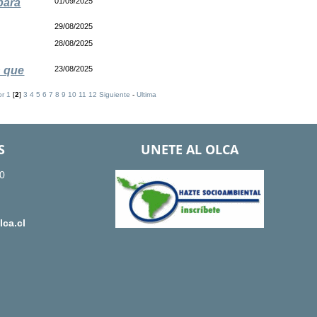
para
01/09/2025
29/08/2025
28/08/2025
n que
23/08/2025
or
1
[
2
]
3
4
5
6
7
8
9
10
11
12
Siguiente
-
Ultima
S
UNETE AL OLCA
0
ca.cl