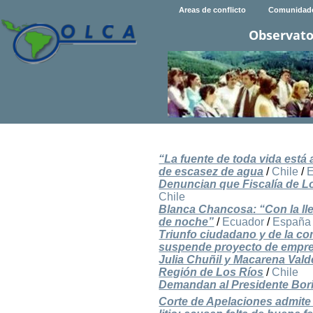
Areas de conflicto
Comunidad
Observato
“La fuente de toda vida está a
de escasez de agua
/
Chile
/
E
Denuncian que Fiscalía de Lo
Chile
Blanca Chancosa: “Con la lle
de noche”
/
Ecuador
/
España
Triunfo ciudadano y de la co
suspende proyecto de empr
Julia Chuñil y Macarena Vald
Región de Los Ríos
/
Chile
Demandan al Presidente Boric
Corte de Apelaciones admite