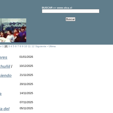
BUSCAR
en
www.olca.cl
or
1
[
2
]
3
4
5
6
7
8
9
10
11
12
Siguiente
-
Ultima
mores
01/01/2026
Chuñil
/
10/12/2025
siendo
21/11/2025
20/11/2025
a
14/11/2025
07/11/2025
a del
05/11/2025