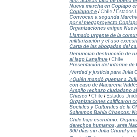
litio: acusan falta de buena f
Nueva marcha en Copiapó en
Copiaport-e
/
Chile
/
Estados 
Convocan a segunda Marcha 
por el megaproyecto Copiapo
Organizaciones exigen Nuevo 
Llamado urgente de la comuni
militarización y el uso exces
Carta de las abogadas del cas
Denuncian destrucción de ruk
al lago Lanalhue
/
Chile
Presentación del informe de 
¡Verdad y justicia para Julia 
¿Quién mandó quemar a Julia C
con caso de Macarena Valdé
Amplio rechazo ciudadano a
Chasco
/
Chile
/
Estados Unid
Organizaciones calificaron 
Sociales y Culturales de la 
Salvemos Bahía Chascos: No
Chile bajo escrutinio: Organ
derechos humanos, ante Na
300 días sin Julia Chuñil y c