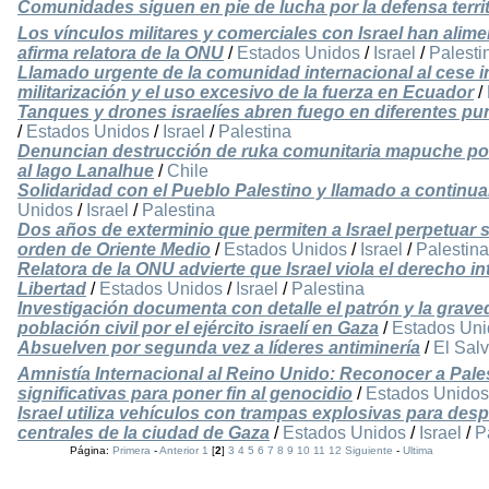
Comunidades siguen en pie de lucha por la defensa territ
Los vínculos militares y comerciales con Israel han alim
afirma relatora de la ONU
/
Estados Unidos
/
Israel
/
Palesti
Llamado urgente de la comunidad internacional al cese in
militarización y el uso excesivo de la fuerza en Ecuador
/
Tanques y drones israelíes abren fuego en diferentes p
/
Estados Unidos
/
Israel
/
Palestina
Denuncian destrucción de ruka comunitaria mapuche por e
al lago Lanalhue
/
Chile
Solidaridad con el Pueblo Palestino y llamado a continua
Unidos
/
Israel
/
Palestina
Dos años de exterminio que permiten a Israel perpetuar 
orden de Oriente Medio
/
Estados Unidos
/
Israel
/
Palestina
Relatora de la ONU advierte que Israel viola el derecho inte
Libertad
/
Estados Unidos
/
Israel
/
Palestina
Investigación documenta con detalle el patrón y la graveda
población civil por el ejército israelí en Gaza
/
Estados Uni
Absuelven por segunda vez a líderes antiminería
/
El Sal
Amnistía Internacional al Reino Unido: Reconocer a Pale
significativas para poner fin al genocidio
/
Estados Unidos
Israel utiliza vehículos con trampas explosivas para despl
centrales de la ciudad de Gaza
/
Estados Unidos
/
Israel
/
P
Página:
Primera
-
Anterior
1
[
2
]
3
4
5
6
7
8
9
10
11
12
Siguiente
-
Ultima