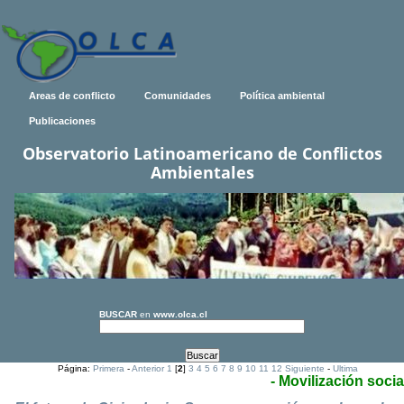
Areas de conflicto
Comunidades
Política ambiental
Publicaciones
Observatorio Latinoamericano de Conflictos
Ambientales
BUSCAR
en
www.olca.cl
Página:
Primera
-
Anterior
1
[
2
]
3
4
5
6
7
8
9
10
11
12
Siguiente
-
Ultima
- Movilización socia