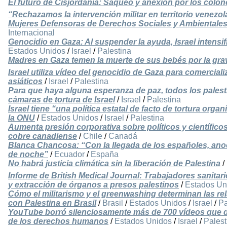
El futuro de Cisjordania: Saqueo y anexión por los colono
“Rechazamos la intervención militar en territorio venez
Mujeres Defensoras de Derechos Sociales y Ambientale
Internacional
Genocidio en Gaza: Al suspender la ayuda, Israel intensif
Estados Unidos
/
Israel
/
Palestina
Madres en Gaza temen la muerte de sus bebés por la grave
Israel utiliza vídeo del genocidio de Gaza para comercial
asiáticos
/
Israel
/
Palestina
Para que haya alguna esperanza de paz, todos los palest
cámaras de tortura de Israel
/
Israel
/
Palestina
Israel tiene “una política estatal de facto de tortura orga
la ONU
/
Estados Unidos
/
Israel
/
Palestina
Aumenta presión corporativa sobre políticos y científic
cobre canadiense
/
Chile
/
Canadá
Blanca Chancosa: “Con la llegada de los españoles, anoc
de noche”
/
Ecuador
/
España
No habrá justicia climática sin la liberación de Palestina
/
Informe de British Medical Journal: Trabajadores sanitari
y extracción de órganos a presos palestinos
/
Estados Un
Cómo el militarismo y el greenwashing determinan las rela
con Palestina en Brasil
/
Brasil
/
Estados Unidos
/
Israel
/
Pa
YouTube borró silenciosamente más de 700 vídeos que d
de los derechos humanos
/
Estados Unidos
/
Israel
/
Palest