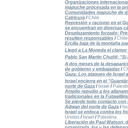
Organizaciones internaciona
mapuche procesada en la pr
Comunidades mapuche de diver
Catricura
/
Chile
Represión y racismo en el Go
se encuentran en diversas cá
Desplazamiento forzado: Pres
resulten responsables
/
Chile
Ercilia baja de la montaña 
Llegó a La Moneda el clamor 
Pablo San Martín Chuñil: “S
A dos meses de la desaparici
de gobierno y embajadas
/
Ch
Gaza: Los ataques de Israel a
Israel encierra en el “Guantá
norte de Gaza
/
Israel
/
Palesti
Amplio repudio a los allana
tradicionales en la Futawilli
Se pierde todo contacto con el
Adwan del norte de Gaza
/
Isr
Israel se enfoca contra los 
Unidos
/
Israel
/
Palestina
Liberación de Paul Watson, de
organizada, los y las defen