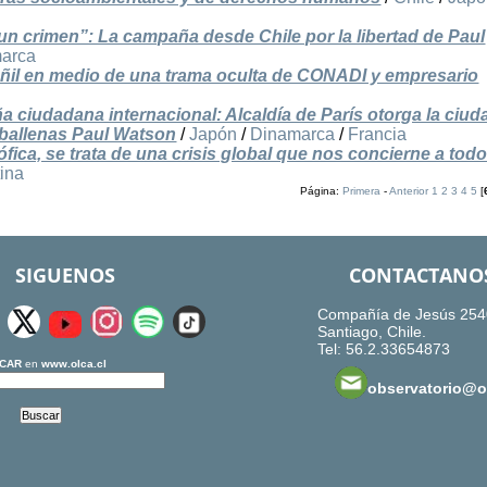
 un crimen”: La campaña desde Chile por la libertad de Paul
arca
uñil en medio de una trama oculta de CONADI y empresario
a ciudadana internacional: Alcaldía de París otorga la ciud
s ballenas Paul Watson
/
Japón
/
Dinamarca
/
Francia
ófica, se trata de una crisis global que nos concierne a tod
tina
Página:
Primera
-
Anterior
1
2
3
4
5
[
SIGUENOS
CONTACTANO
Compañía de Jesús 254
Santiago, Chile.
Tel: 56.2.33654873
CAR
en
www.olca.cl
observatorio@ol