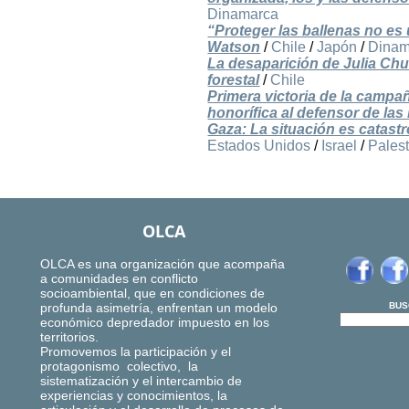
Dinamarca
“Proteger las ballenas no es
Watson
/
Chile
/
Japón
/
Dinam
La desaparición de Julia Ch
forestal
/
Chile
Primera victoria de la campañ
honorífica al defensor de la
Gaza: La situación es catastr
Estados Unidos
/
Israel
/
Pales
OLCA
OLCA es una organización que acompaña
a comunidades en conflicto
socioambiental, que en condiciones de
profunda asimetría, enfrentan un modelo
BUS
económico depredador impuesto en los
territorios.
Promovemos la participación y el
protagonismo colectivo, la
sistematización y el intercambio de
experiencias y conocimientos, la