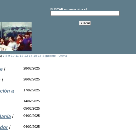
BUSCAR
en
www.olca.cl
6
]
7
8
9
10
11
12
13
14
15
16
Siguiente
-
Ultima
he
/
28/02/2025
s
/
26/02/2025
ción a
17/02/2025
14/02/2025
05/02/2025
dania
/
04/02/2025
ador
/
04/02/2025