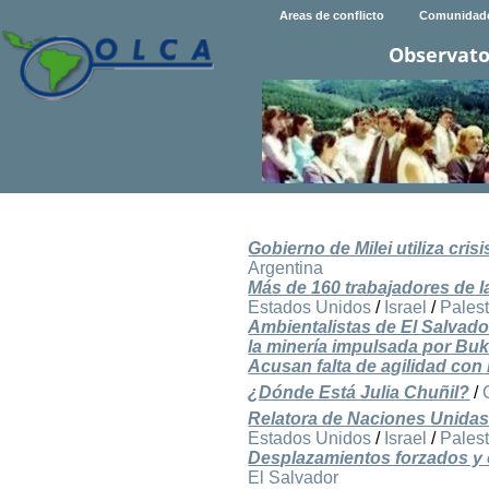
Areas de conflicto
Comunidad
Observato
Gobierno de Milei utiliza cri
Argentina
Más de 160 trabajadores de l
Estados Unidos
/
Israel
/
Pales
Ambientalistas de El Salvad
la minería impulsada por Bu
Acusan falta de agilidad con 
¿Dónde Está Julia Chuñil?
/
Relatora de Naciones Unidas 
Estados Unidos
/
Israel
/
Pales
Desplazamientos forzados y cr
El Salvador