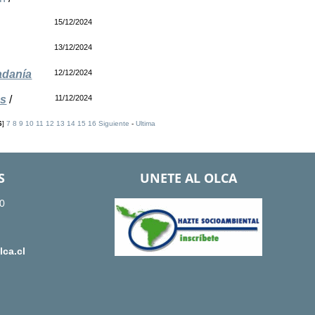
15/12/2024
13/12/2024
adanía
12/12/2024
os
/
11/12/2024
6
]
7
8
9
10
11
12
13
14
15
16
Siguiente
-
Ultima
S
UNETE AL OLCA
0
ca.cl