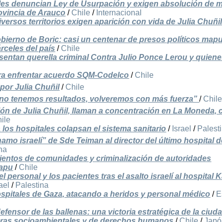
les denuncian Ley de Usurpación y exigen absolución de m
ovincia de Arauco
/
Chile
/
Internacional
sos territorios exigen aparición con vida de Julia Chuñi
bierno de Boric: casi un centenar de presos políticos map
rceles del país
/
Chile
entan querella criminal Contra Julio Ponce Lerou y quien
para enfrentar acuerdo SQM-Codelco
/
Chile
por Julia Chuñil
/
Chile
i no tenemos resultados, volveremos con más fuerza”
/
Chil
ón de Julia Chuñil, llaman a concentración en La Moneda, 
ile
 los hospitales colapsan el sistema sanitario
/
Israel
/
Palest
namo israelí” de Sde Teiman al director del último hospital d
na
mientos de comunidades y criminalización de autoridades
mapu
/
Chile
 personal y los pacientes tras el asalto israelí al hospital 
ael
/
Palestina
hospitales de Gaza, atacando a heridos y personal médico
/
E
fensor de las ballenas: una victoria estratégica de la ciud
soras socioambientales y de derechos humanos
/
Chile
/
Japó