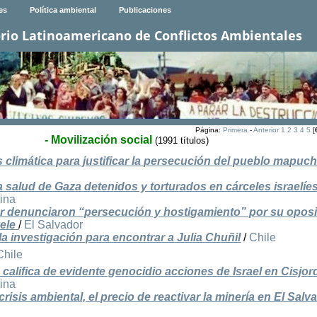
es
Política ambiental
Publicaciones
rio Latinoamericano de Conflictos Ambientales
Página:
Primera
-
Anterior
1
2
3
4
5
[
- Movilización social
(1991 títulos)
sis climática para justificar la persecución del pueblo mapuc
a salud de Gaza detenidos y torturados en cárceles israelíe
tina
or denunciaron “persecución y hostigamiento” por su oposi
kele
/
El Salvador
la investigación para encontrar a Julia Chuñil
/
Chile
Chile
califica de evidente genocidio acciones de Israel en Cisjor
tina
isis ambiental, el precio de reactivar la minería en El Salv