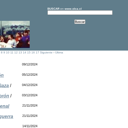
BUSCAR
en
www.olca.cl
]
8
9
10
11
12
13
14
15
16
17
Siguiente
-
Ultima
09/12/2024
ón
05/12/2024
Gaza
/
04/12/2024
ebrón
/
03/12/2024
penal
21/11/2024
guerra
21/11/2024
14/11/2024