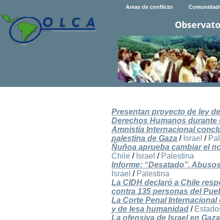
Areas de conflicto
Comunidad
Observato
Presentan proyecto de ley de 
Derechos Humanos durante el
Amnistía Internacional concl
palestina de Gaza
/
Israel
/
Pal
Ñuñoa aprueba cambiar el no
Chile
/
Israel
/
Palestina
Informe: “Desatado”. Abusos 
Israel
/
Palestina
La CIDH declaró a Chile res
contra 135 personas del Pue
La Corte Penal Internacional
y de lesa humanidad
/
Estado
La ofensiva de Israel en Gaz