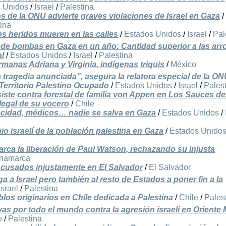
 Unidos
/
Israel
/
Palestina
 de la ONU advierte graves violaciones de Israel en Gaza
/
tina
os heridos mueren en las calles
/
Estados Unidos
/
Israel
/
Pal
s de bombas en Gaza en un año: Cantidad superior a las arr
al
/
Estados Unidos
/
Israel
/
Palestina
manas Adriana y Virginia, indígenas triquis
/
México
 tragedia anunciada”, asegura la relatora especial de la O
Territorio Palestino Ocupado
/
Estados Unidos
/
Israel
/
Pales
te contra forestal de familia von Appen en Los Sauces d
legal de su vocero
/
Chile
cidad, médicos… nadie se salva en Gaza
/
Estados Unidos
/
io israelí de la población palestina en Gaza
/
Estados Unido
rca la liberación de Paul Watson, rechazando su injusta
namarca
acusados injustamente en El Salvador
/
El Salvador
ga a Israel pero también al resto de Estados a poner fin a la
Israel
/
Palestina
os originarios en Chile dedicada a Palestina
/
Chile
/
Pales
as por todo el mundo contra la agresión israelí en Oriente
o
/
Palestina