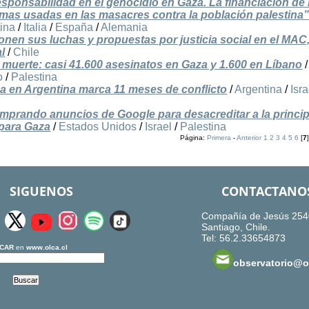
ponsabilidad en el genocidio en Gaza. La financiación de 
mas usadas en las masacres contra la población palestina
tina
/
Italia
/
España
/
Alemania
nen sus luchas y propuestas por justicia social en el MAC,
al
/
Chile
e muerte: casi 41.600 asesinatos en Gaza y 1.600 en Líbano
/
o
/
Palestina
a en Argentina marca 11 meses de conflicto
/
Argentina
/
Isra
mprando anuncios de Google para desacreditar a la princip
para Gaza
/
Estados Unidos
/
Israel
/
Palestina
Página:
Primera
-
Anterior
1
2
3
4
5
6
[
7
SIGUENOS
CONTACTANO
Compañía de Jesús 254
Santiago, Chile.
Tel: 56.2.33654873
CAR
en
www.olca.cl
observatorio@ol