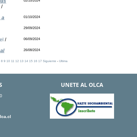
las
02/10/2024
”
/
 a
01/10/2024
29/09/2024
el
/
06/09/2024
al
26/08/2024
]
8
9
10
11
12
13
14
15
16
17
Siguiente
-
Ultima
S
UNETE AL OLCA
0
ca.cl