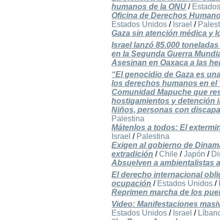
humanos de la ONU
/
Estados
Oficina de Derechos Humanos
Estados Unidos
/
Israel
/
Pales
Gaza sin atención médica y l
Israel lanzó 85.000 tonelada
en la Segunda Guerra Mundi
Asesinan en Oaxaca a las her
“El genocidio de Gaza es una
los derechos humanos en el 
Comunidad Mapuche que resis
hostigamientos y detención i
Niños, personas con discapa
Palestina
Mátenlos a todos: El extermin
Israel
/
Palestina
Exigen al gobierno de Dinama
extradición
/
Chile
/
Japón
/
Di
Absuelven a ambientalistas 
El derecho internacional obli
ocupación
/
Estados Unidos
/
Reprimen marcha de los puebl
Video: Manifestaciones masiv
Estados Unidos
/
Israel
/
Líban