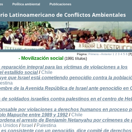
es
Política ambiental
Publicaciones
rio Latinoamericano de Conflictos Ambientales
Página:
Primera
-
Anterior
1
2
3
4
5
6
[
7
- Movilización social
(1991 títulos)
reparación integral para las víctimas de violaciones a los
 estallido social
/
Chile
uye que Israel está cometiendo genocidio contra la poblaci
estina
mbre de la Avenida República de Israel ante genocidio en 
de soldados israelíes contra palestinos en el centro de H
ponsable por violaciones a derechos humanos en proceso 
blo Mapuche entre 1989 y 1992
/
Chile
 ordena el arresto de Benjamín Netanyahu por crímenes de 
s Unidos
/
Israel
/
Palestina
a es consistente con un genocidio, dice comité de derechos