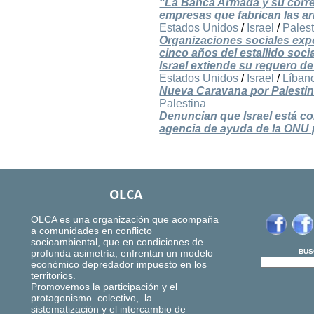
“La Banca Armada y su corres
empresas que fabrican las ar
Estados Unidos
/
Israel
/
Pales
Organizaciones sociales expo
cinco años del estallido soci
Israel extiende su reguero d
Estados Unidos
/
Israel
/
Líban
Nueva Caravana por Palestin
Palestina
Denuncian que Israel está co
agencia de ayuda de la ONU 
OLCA
OLCA es una organización que acompaña
a comunidades en conflicto
socioambiental, que en condiciones de
profunda asimetría, enfrentan un modelo
BUS
económico depredador impuesto en los
territorios.
Promovemos la participación y el
protagonismo colectivo, la
sistematización y el intercambio de