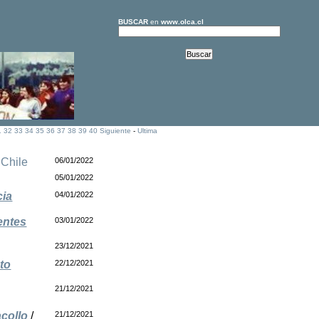
BUSCAR
en
www.olca.cl
1
32
33
34
35
36
37
38
39
40
Siguiente
-
Ultima
/
Chile
06/01/2022
05/01/2022
cia
04/01/2022
entes
03/01/2022
23/12/2021
to
22/12/2021
21/12/2021
collo
/
21/12/2021