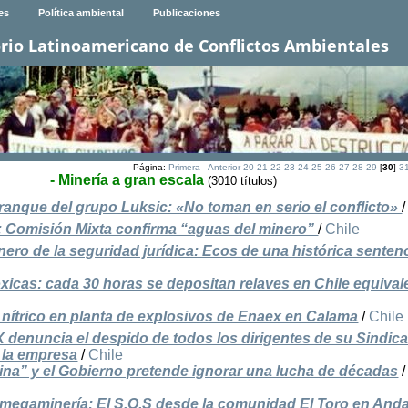
es
Política ambiental
Publicaciones
rio Latinoamericano de Conflictos Ambientales
Página:
Primera
-
Anterior
20
21
22
23
24
25
26
27
28
29
[
30
]
3
- Minería a gran escala
(3010 títulos)
ranque del grupo Luksic: «No toman en serio el conflicto»
 Comisión Mixta confirma “aguas del minero”
/
Chile
ro de la seguridad jurídica: Ecos de una histórica senten
xicas: cada 30 horas se depositan relaves en Chile equival
 nítrico en planta de explosivos de Enaex en Calama
/
Chile
denuncia el despido de todos los dirigentes de su Sindica
 la empresa
/
Chile
ina” y el Gobierno pretende ignorar una lucha de décadas
/
 megaminería: El S.O.S desde la comunidad El Toro en Anda