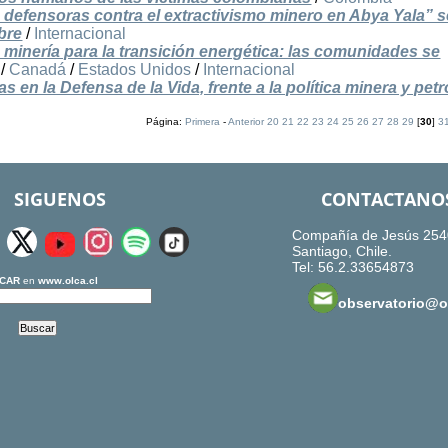
s defensoras contra el extractivismo minero en Abya Yala” s
bre
/
Internacional
minería para la transición energética: las comunidades se
/
Canadá
/
Estados Unidos
/
Internacional
 en la Defensa de la Vida, frente a la política minera y petr
Página:
Primera
-
Anterior
20
21
22
23
24
25
26
27
28
29
[
30
]
3
SIGUENOS
CONTACTANO
Compañía de Jesús 254
Santiago, Chile.
Tel: 56.2.33654873
CAR
en
www.olca.cl
observatorio@ol