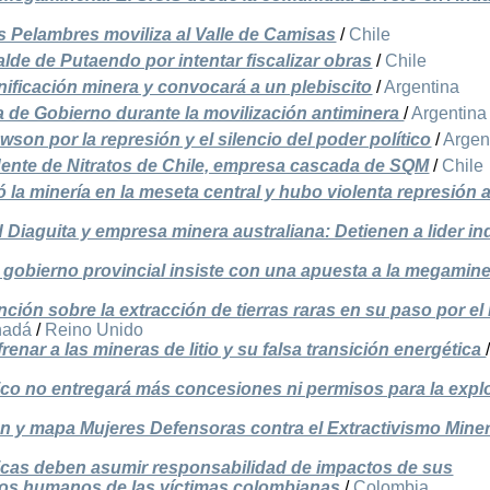
 Pelambres moviliza al Valle de Camisas
/
Chile
alde de Putaendo por intentar fiscalizar obras
/
Chile
nificación minera y convocará a un plebiscito
/
Argentina
 de Gobierno durante la movilización antiminera
/
Argentina
on por la represión y el silencio del poder político
/
Argen
dente de Nitratos de Chile, empresa cascada de SQM
/
Chile
 la minería en la meseta central y hubo violenta represión a
 Diaguita y empresa minera australiana: Detienen a lider i
l gobierno provincial insiste con una apuesta a la megamine
ción sobre la extracción de tierras raras en su paso por el
nadá
/
Reino Unido
nar a las mineras de litio y su falsa transición energética
ico no entregará más concesiones ni permisos para la expl
ón y mapa Mujeres Defensoras contra el Extractivismo Mine
cas deben asumir responsabilidad de impactos de sus
hos humanos de las víctimas colombianas
/
Colombia