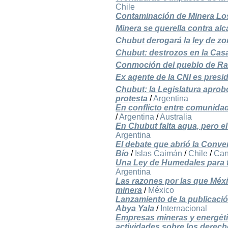
Chile
Contaminación de Minera Los
Minera se querella contra alc
Chubut derogará la ley de zo
Chubut: destrozos en la Casa
Conmoción del pueblo de Raws
Ex agente de la CNI es presi
Chubut: la Legislatura aprobó
protesta
/
Argentina
En conflicto entre comunidad
/
Argentina
/
Australia
En Chubut falta agua, pero e
Argentina
El debate que abrió la Conven
Bío
/
Islas Caimán
/
Chile
/
Ca
Una Ley de Humedales para fre
Argentina
Las razones por las que Méx
minera
/
México
Lanzamiento de la publicaci
Abya Yala
/
Internacional
Empresas mineras y energéti
actividades sobre los derec