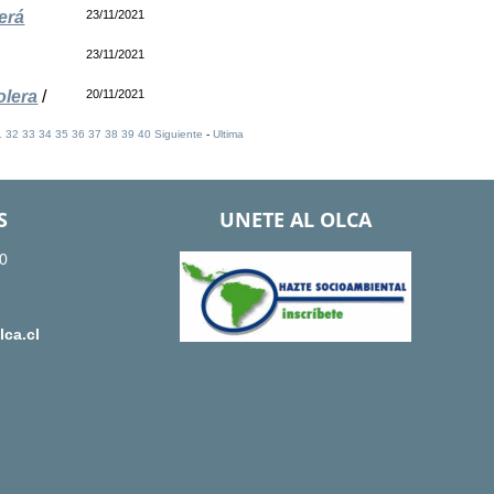
erá
23/11/2021
23/11/2021
olera
/
20/11/2021
1
32
33
34
35
36
37
38
39
40
Siguiente
-
Ultima
S
UNETE AL OLCA
0
ca.cl