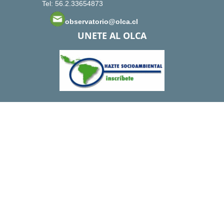
Tel: 56.2.33654873
observatorio@olca.cl
UNETE AL OLCA