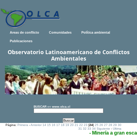
Areas de conflicto
Comunidades
Política ambiental
Publicaciones
Observatorio Latinoamericano de Conflictos
Ambientales
BUSCAR
en
www.olca.cl
Página:
Primera
-
Anterior
14
15
16
17
18
19
20
21
22
23
[
24
]
25
26
27
28
29
30
31
32
33
34
Siguiente
-
Ultima
- Minería a gran esca