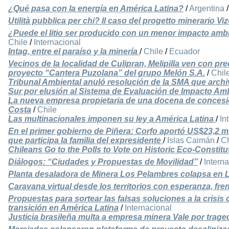
¿Qué pasa con la energía en América Latina?
/
Argentina
Utilità pubblica per chi? Il caso del progetto minerario V
¿Puede el litio ser producido con un menor impacto amb
Chile
/
Internacional
Intag, entre el paraíso y la minería
/
Chile
/
Ecuador
Vecinos de la localidad de Culipran, Melipilla ven con p
proyecto “Cantera Puzolana” del grupo Melón S.A.
/
Chil
Tribunal Ambiental anuló resolución de la SMA que arch
Sur por elusión al Sistema de Evaluación de Impacto Amb
La nueva empresa propietaria de una docena de concesi
Costa
/
Chile
Las multinacionales imponen su ley a América Latina
/
In
En el primer gobierno de Piñera: Corfo aportó US$23,2 m
que participa la familia del expresidente
/
Islas Caimán
/
Ch
Chileans Go to the Polls to Vote on Historic Eco-Constitu
Diálogos: “Ciudades y Propuestas de Movilidad”
/
Intern
Planta desaladora de Minera Los Pelambres colapsa en L
Caravana virtual desde los territorios con esperanza, fre
Propuestas para sortear las falsas soluciones a la crisis c
transición en América Latina
/
Internacional
Justicia brasileña multa a empresa minera Vale por trag