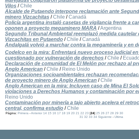
Marejadas colapsaron plataforma de proyecto desaliniz
Vilos
/
Chile
Alcalde de Putaendo interpone reclamación ante Segund
minero Vizcachitas
/
Chile
/
Canadá
Policía argentina instaló casetas de vigilancia frente 
oponen a proyecto megaminero MARA
/
Argentina
Segundo Tribunal Ambiental reemplazó medida cautelar 
Vizcachitas en Putaendo
/
Chile
/
Canadá
Andalgalá volvió a marchar contra la megaminería y en d
Codelco en la mira: Enfrentará nuevo proceso judicial e
cuestionado por vulneración de derechos
/
Chile
/
Ecuado
Declaración de comunidad de El Melón por rechazo al pr
Anglo American
/
Chile
/
Reino Unido
Organizaciones socioambientales rechazan recomendaci
de proyecto minero de Anglo American
/
Chile
Anglo American en la mira: Incluyen caso de Mina El Sol
violaciones a Derechos Humanos y contaminación por e
Reino Unido
Contaminación por minería a tajo abierto acelera el retroc
central, confirma estudio
/
Chile
Página:
Primera
-
Anterior
14
15
16
17
18
19
20
21
22
23
[
24
]
25
26
27
28
29
30
31
32
33
34
Siguiente
-
Ultima