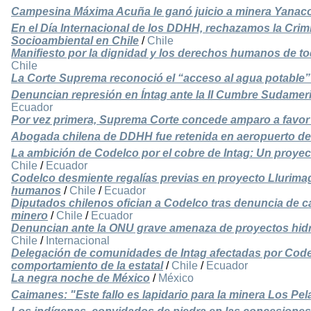
Campesina Máxima Acuña le ganó juicio a minera Yanac
En el Día Internacional de los DDHH, rechazamos la Crim
Socioambiental en Chile
/
Chile
Manifiesto por la dignidad y los derechos humanos de to
Chile
La Corte Suprema reconoció el “acceso al agua potabl
Denuncian represión en Íntag ante la II Cumbre Sudamer
Ecuador
Por vez primera, Suprema Corte concede amparo a favor 
Abogada chilena de DDHH fue retenida en aeropuerto de
La ambición de Codelco por el cobre de Intag: Un proye
Chile
/
Ecuador
Codelco desmiente regalías previas en proyecto Llurima
humanos
/
Chile
/
Ecuador
Diputados chilenos ofician a Codelco tras denuncia de 
minero
/
Chile
/
Ecuador
Denuncian ante la ONU grave amenaza de proyectos hidro
Chile
/
Internacional
Delegación de comunidades de Intag afectadas por Codel
comportamiento de la estatal
/
Chile
/
Ecuador
La negra noche de México
/
México
Caimanes: "Este fallo es lapidario para la minera Los Pe