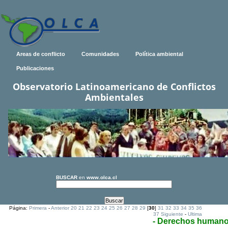
Areas de conflicto
Comunidades
Política ambiental
Publicaciones
Observatorio Latinoamericano de Conflictos
Ambientales
BUSCAR
en
www.olca.cl
Página:
Primera
-
Anterior
20
21
22
23
24
25
26
27
28
29
[
30
]
31
32
33
34
35
36
37
Siguiente
-
Ultima
- Derechos human