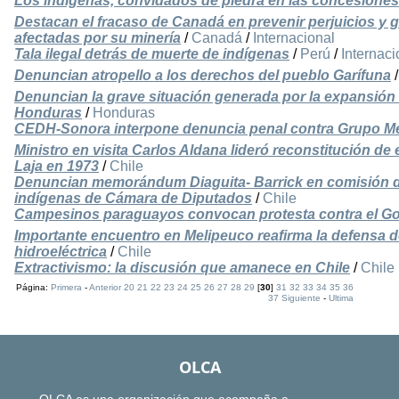
Los indígenas, convidados de piedra en las concesiones 
Destacan el fracaso de Canadá en prevenir perjuicios y g
afectadas por su minería
/
Canadá
/
Internacional
Tala ilegal detrás de muerte de indígenas
/
Perú
/
Internaci
Denuncian atropello a los derechos del pueblo Garífuna
Denuncian la grave situación generada por la expansión
Honduras
/
Honduras
CEDH-Sonora interpone denuncia penal contra Grupo M
Ministro en visita Carlos Aldana lideró reconstitución d
Laja en 1973
/
Chile
Denuncian memorándum Diaguita- Barrick en comisión
indígenas de Cámara de Diputados
/
Chile
Campesinos paraguayos convocan protesta contra el G
Importante encuentro en Melipeuco reafirma la defensa de
hidroeléctrica
/
Chile
Extractivismo: la discusión que amanece en Chile
/
Chile
Página:
Primera
-
Anterior
20
21
22
23
24
25
26
27
28
29
[
30
]
31
32
33
34
35
36
37
Siguiente
-
Ultima
OLCA