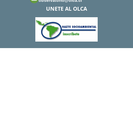
observatorio@olca.cl
UNETE AL OLCA