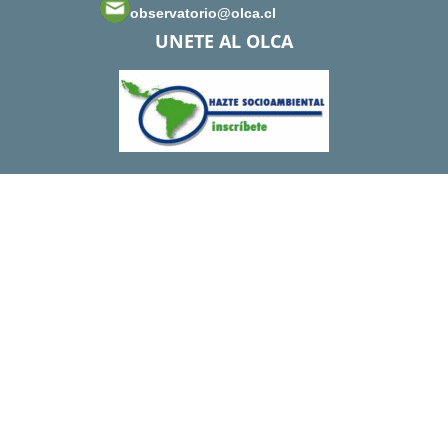
observatorio@olca.cl
UNETE AL OLCA