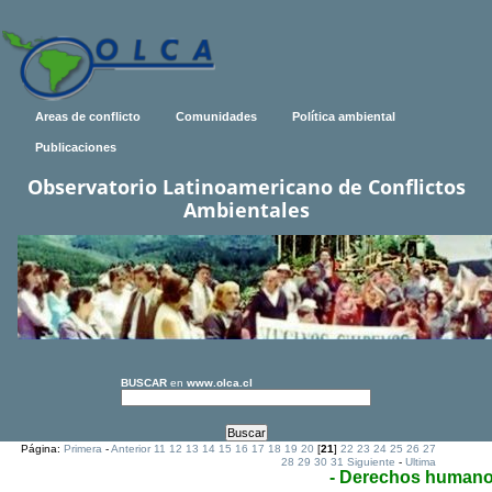
Areas de conflicto
Comunidades
Política ambiental
Publicaciones
Observatorio Latinoamericano de Conflictos
Ambientales
BUSCAR
en
www.olca.cl
Página:
Primera
-
Anterior
11
12
13
14
15
16
17
18
19
20
[
21
]
22
23
24
25
26
27
28
29
30
31
Siguiente
-
Ultima
- Derechos human