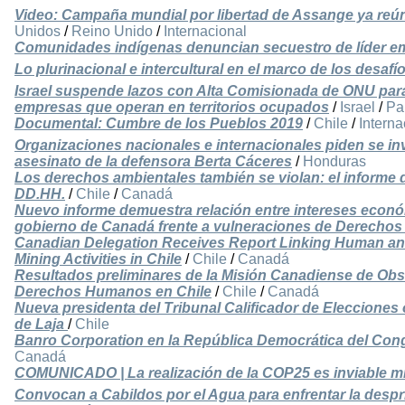
Video: Campaña mundial por libertad de Assange ya reún
Unidos
/
Reino Unido
/
Internacional
Comunidades indígenas denuncian secuestro de líder e
Lo plurinacional e intercultural en el marco de los desafí
Israel suspende lazos con Alta Comisionada de ONU para 
empresas que operan en territorios ocupados
/
Israel
/
Pa
Documental: Cumbre de los Pueblos 2019
/
Chile
/
Interna
Organizaciones nacionales e internacionales piden se inv
asesinato de la defensora Berta Cáceres
/
Honduras
Los derechos ambientales también se violan: el informe
DD.HH.
/
Chile
/
Canadá
Nuevo informe demuestra relación entre intereses econó
gobierno de Canadá frente a vulneraciones de Derech
Canadian Delegation Receives Report Linking Human a
Mining Activities in Chile
/
Chile
/
Canadá
Resultados preliminares de la Misión Canadiense de Obs
Derechos Humanos en Chile
/
Chile
/
Canadá
Nueva presidenta del Tribunal Calificador de Elecciones
de Laja
/
Chile
Banro Corporation en la República Democrática del Con
Canadá
COMUNICADO | La realización de la COP25 es inviable mi
Convocan a Cabildos por el Agua para enfrentar la despriv