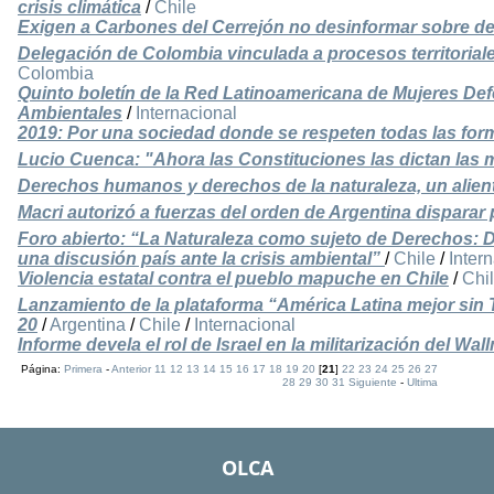
crisis climática
/
Chile
Exigen a Carbones del Cerrejón no desinformar sobre d
Delegación de Colombia vinculada a procesos territoriale
Colombia
Quinto boletín de la Red Latinoamericana de Mujeres De
Ambientales
/
Internacional
2019: Por una sociedad donde se respeten todas las for
Lucio Cuenca: "Ahora las Constituciones las dictan las 
Derechos humanos y derechos de la naturaleza, un alien
Macri autorizó a fuerzas del orden de Argentina disparar 
Foro abierto: “La Naturaleza como sujeto de Derechos: 
una discusión país ante la crisis ambiental”
/
Chile
/
Inter
Violencia estatal contra el pueblo mapuche en Chile
/
Chi
Lanzamiento de la plataforma “América Latina mejor sin 
20
/
Argentina
/
Chile
/
Internacional
Informe devela el rol de Israel en la militarización del Wa
Página:
Primera
-
Anterior
11
12
13
14
15
16
17
18
19
20
[
21
]
22
23
24
25
26
27
28
29
30
31
Siguiente
-
Ultima
OLCA