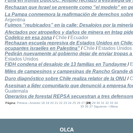
Funa en frontis DuocUC: Amplio rechazo a estrategia de 
Rechazan que Israel se presente como "el modelo" en ge
La Pampa conmemora la reafirmación de derechos sobre el
Argentina
Fuimos “reubicados” en la calle: Desalojos por la minerí
Afectados por atropellos y daños de minera en Intag pide
Codelco en esa zona
/
Chile
/
Ecuador
Rechazan escuela represiva de Estados Unidos en Chile:
ocupantes israelíes en Palestina"
/
Chile
/
Estados Unidos
Pedirán nuevamente al gobierno dejar de enviar tropas a
Estados Unidos
FIDH condena el desalojo de 13 familias en Tundayme
/
E
Miles de campesinos y campesinas de Rancho Grande dij
Duro diagnóstico sobre Chile realiza relator de la ONU
/
C
Asesinan a líder comunitario que denunció a empresa for
Guatemala
Operarios de forestal REPSA secuestran a tres defenso
Página:
Primera
-
Anterior
18
19
20
21
22
23
24
25
26
27
[
28
]
29
30
31
32
33
34
35
36
37
Siguiente
-
Ultima
OLCA