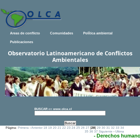
Areas de conflicto
Comunidades
Política ambiental
Publicaciones
Observatorio Latinoamericano de Conflictos
Ambientales
BUSCAR
en
www.olca.cl
Página:
Primera
-
Anterior
18
19
20
21
22
23
24
25
26
27
[
28
]
29
30
31
32
33
34
35
36
37
Siguiente
-
Ultima
- Derechos human