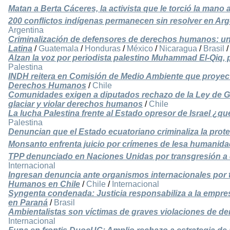
Matan a Berta Cáceres, la activista que le torció la mano
200 conflictos indígenas permanecen sin resolver en Arg
Argentina
Criminalización de defensores de derechos humanos: u
Latina
/
Guatemala
/
Honduras
/
México
/
Nicaragua
/
Brasil
Alzan la voz por periodista palestino Muhammad El-Qiq, p
Palestina
INDH reitera en Comisión de Medio Ambiente que proyect
Derechos Humanos
/
Chile
Comunidades exigen a diputados rechazo de la Ley de Gl
glaciar y violar derechos humanos
/
Chile
La lucha Palestina frente al Estado opresor de Israel ¿qu
Palestina
Denuncian que el Estado ecuatoriano criminaliza la prote
Monsanto enfrenta juicio por crímenes de lesa humanida
TPP denunciado en Naciones Unidas por transgresión a
Internacional
Ingresan denuncia ante organismos internacionales por 
Humanos en Chile
/
Chile
/
Internacional
Syngenta condenada: Justicia responsabiliza a la empresa
en Paraná
/
Brasil
Ambientalistas son víctimas de graves violaciones de 
Internacional