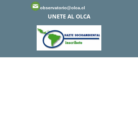
observatorio@olca.cl
UNETE AL OLCA