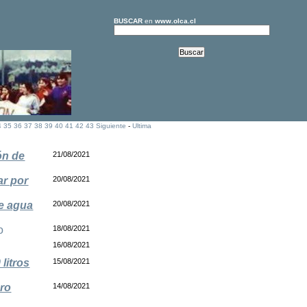
BUSCAR
en
www.olca.cl
4
35
36
37
38
39
40
41
42
43
Siguiente
-
Ultima
ón de
21/08/2021
ar por
20/08/2021
de agua
20/08/2021
o
18/08/2021
16/08/2021
litros
15/08/2021
ero
14/08/2021