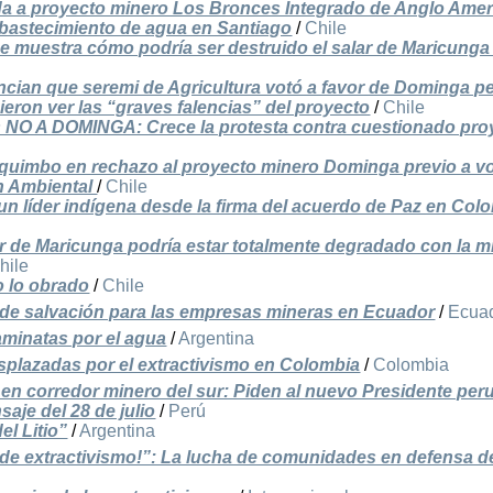
ida a proyecto minero Los Bronces Integrado de Anglo Amer
abastecimiento de agua en Santiago
/
Chile
e muestra cómo podría ser destruido el salar de Maricunga 
cian que seremi de Agricultura votó a favor de Dominga p
ieron ver las “graves falencias” del proyecto
/
Chile
ios NO A DOMINGA: Crece la protesta contra cuestionado pro
quimbo en rechazo al proyecto minero Dominga previo a v
n Ambiental
/
Chile
un líder indígena desde la firma del acuerdo de Paz en Col
r de Maricunga podría estar totalmente degradado con la m
hile
do lo obrado
/
Chile
a de salvación para las empresas mineras en Ecuador
/
Ecua
aminatas por el agua
/
Argentina
esplazadas por el extractivismo en Colombia
/
Colombia
 en corredor minero del sur: Piden al nuevo Presidente pe
aje del 28 de julio
/
Perú
l Litio”
/
Argentina
s de extractivismo!”: La lucha de comunidades en defensa de