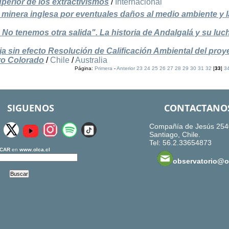
superior de los extractivismos
/
Internacional
minera inglesa por eventuales daños al medio ambiente y l
 No tenemos otra salida". La historia de Andalgalá y su luc
ja sin efecto Resolución de Calificación Ambiental del proy
ro Colorado
/
Chile
/
Australia
Página:
Primera
-
Anterior
23
24
25
26
27
28
29
30
31
32
[
33
]
3
SIGUENOS
CONTACTANO
Compañía de Jesús 254
Santiago, Chile.
Tel: 56.2.33654873
CAR
en
www.olca.cl
observatorio@ol