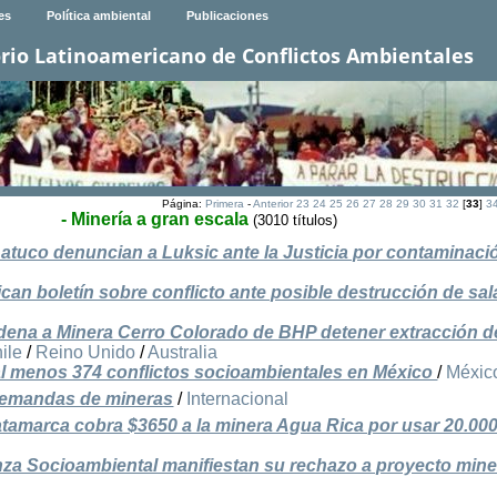
es
Política ambiental
Publicaciones
rio Latinoamericano de Conflictos Ambientales
Página:
Primera
-
Anterior
23
24
25
26
27
28
29
30
31
32
[
33
]
3
- Minería a gran escala
(3010 títulos)
tuco denuncian a Luksic ante la Justicia por contaminaci
n boletín sobre conflicto ante posible destrucción de sal
rdena a Minera Cerro Colorado de BHP detener extracción 
ile
/
Reino Unido
/
Australia
l menos 374 conflictos socioambientales en México
/
Méxic
 demandas de mineras
/
Internacional
tamarca cobra $3650 a la minera Agua Rica por usar 20.000 
nza Socioambiental manifiestan su rechazo a proyecto min