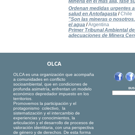
Minería en el más allá, fase 
Ordenan medidas urgentes a 
salud en Antofagasta
/
Chile
"Son las mineras o nosotros.
el agua
/
Argentina
Primer Tribunal Ambiental de
adecuaciones de Minera Cer
OLCA
OLCA es una organización que acompaña
a comunidades en conflicto
socioambiental, que en condiciones de
profunda asimetría, enfrentan un modelo
BUS
económico depredador impuesto en los
territorios.
Promovemos la participación y el
protagonismo colectivo, la
sistematización y el intercambio de
experiencias y conocimientos, la
articulación y el desarrollo de procesos de
valoración identitaria, con una perspectiva
de género y de derechos. De esta forma