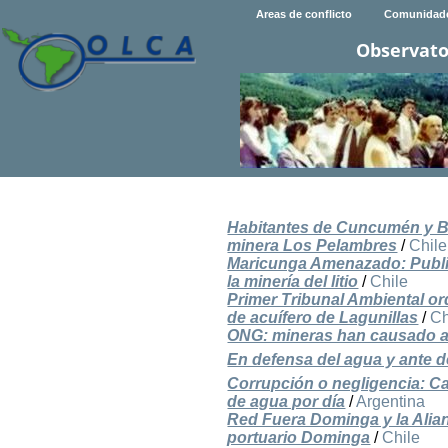
Areas de conflicto
Comunidad
Observato
Habitantes de Cuncumén y Ba
minera Los Pelambres
/
Chile
Maricunga Amenazado: Publica
la minería del litio
/
Chile
Primer Tribunal Ambiental o
de acuífero de Lagunillas
/
Ch
ONG: mineras han causado a
En defensa del agua y ante
Corrupción o negligencia: Ca
de agua por día
/
Argentina
Red Fuera Dominga y la Alia
portuario Dominga
/
Chile