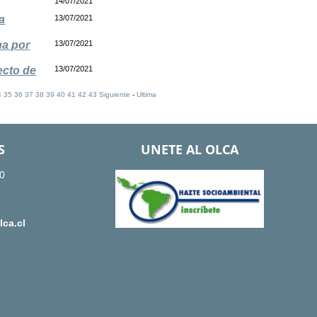
14/07/2021
a
13/07/2021
ha por
13/07/2021
ecto de
13/07/2021
4
35
36
37
38
39
40
41
42
43
Siguiente
-
Ultima
S
UNETE AL OLCA
0
ca.cl