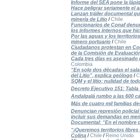
Informe del SEA pone la láp
Hace peligrar seriamente el 
Lanzan tráiler documental qu
minería de Litio
/
Chile
Funcionarios de Conaf denun
los informes internos que hic
Por las aguas y los territor
minero portuario
/
Chile
Ciudadanos protestan en Co
de la Comisión de Evaluació
Cada tres días es asesinado 
Colombia
“En solo dos décadas el sala
del Litio”, explica geólogo
/
C
SQM y el litio: nulidad de to
Decreto Ejecutivo 151: Tabl
Andalgalá rumbo a las 600 c
Más de cuatro mil familias d
Denuncian represión policial
incluir sus demandas en mens
Documental: “En el nombre de
“¡Queremos territorios libre
Colina
/
Chile
/
Reino Unido