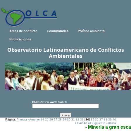
Areas de conflicto
Comunidades
Política ambiental
Publicaciones
Observatorio Latinoamericano de Conflictos
Ambientales
BUSCAR
en
www.olca.cl
Página:
Primera
-
Anterior
24
25
26
27
28
29
30
31
32
33
[
34
]
35
36
37
38
39
40
41
42
43
44
Siguiente
-
Ultima
- Minería a gran esca