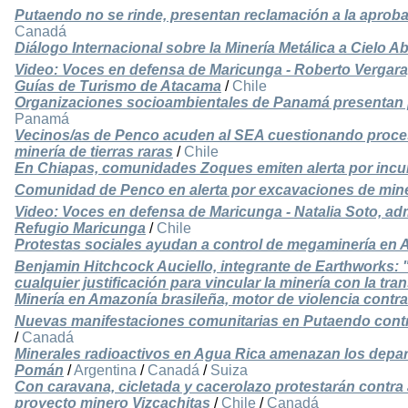
Putaendo no se rinde, presentan reclamación a la aprob
Canadá
Diálogo Internacional sobre la Minería Metálica a Cielo Ab
Video: Voces en defensa de Maricunga - Roberto Vergara,
Guías de Turismo de Atacama
/
Chile
Organizaciones socioambientales de Panamá presentan p
Panamá
Vecinos/as de Penco acuden al SEA cuestionando proces
minería de tierras raras
/
Chile
En Chiapas, comunidades Zoques emiten alerta por incu
Comunidad de Penco en alerta por excavaciones de miner
Video: Voces en defensa de Maricunga - Natalia Soto, a
Refugio Maricunga
/
Chile
Protestas sociales ayudan a control de megaminería en 
Benjamin Hitchcock Auciello, integrante de Earthworks: 
cualquier justificación para vincular la minería con la tra
Minería en Amazonía brasileña, motor de violencia contr
Nuevas manifestaciones comunitarias en Putaendo contr
/
Canadá
Minerales radioactivos en Agua Rica amenazan los depa
Pomán
/
Argentina
/
Canadá
/
Suiza
Con caravana, cicletada y cacerolazo protestarán contra
proyecto minero Vizcachitas
/
Chile
/
Canadá