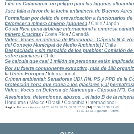
Litio en Catamarca: un peligro para las lagunas altoandin
Juez falla a favor de la lucha antiminera de Buenos Aires
Formalizan por delito de prevaricación a funcionarios de
favorecer a minera chileno-japonesa
/
Chile
/
Japón
Costa Rica gana arbitraje internacional a empresa canadi
minero Crucitas
/
Costa Rica
/
Canadá
Video: Voces en defensa de Maricunga - Cápsula N°4, R
del Consejo Municipal de Medio Ambiente)
/
Chile
Despachada y sin respaldo de los pueblos: Comisión de
sobre glaciares
/
Chile
Se calcula que casi 1 millón de personas están implicada
Por su fuerte componente extractivo, más de 180 organi
la Unión Europea
/
Internacional
Crimen ambiental: Senadores UDI, RN, PS y PPD de la Co
protección zona que rodea a los glaciares y al permafros
Video: Voces en Defensa de Maricunga - Cápsula N°3, Carlo
Asesinatos, detenciones, abusos... el lado B de la minerí
Honduras
/
México
/
Brasil
/
Colombia
/
Internacional
Página:
Primera
-
Anterior
24
25
26
27
28
29
30
31
32
33
[
34
]
35
36
37
38
39
40
41
42
43
44
Siguiente
-
Ultima