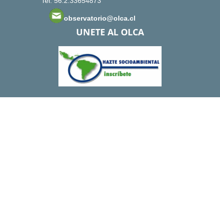
Tel: 56.2.33654873
observatorio@olca.cl
UNETE AL OLCA