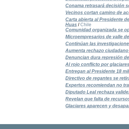
Conama retrasará decisión 
Vecinos cortan camino de ac
Carta abierta al Presidente d
Huas
/
Chile
Comunidad organizada se o
Microempresarios de valle 
Continúan las investigacione
Aumenta rechazo ciudadano
Denuncian dura represión de
Al rojo conflicto por glaciar
Entregan al Presidente 18 mi
Directivo de regantes se reti
Expertos recomiendan no tra
Diputado Leal rechaza valide
Revelan que falta de recursos
Glaciares aparecen y desap