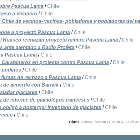
sobre Pascua Lama
/
Chile
ceso a Veladero
/
Chile
e Chile de vecinos- vecinas- pobladores y pobladoras del va
pone a proyecto Pascua Lama
/
Chile
del Huasco rechazan proyecto minero Pascua Lama
/
Chile
s ante atentado a Radio Profeta
/
Chile
 a Pascua Lama
/
Chile
 Carabineros en protesta contra Pascua Lama
/
Chile
es andinos
/
Chile
l firmas de rechazo a Pascua Lama
/
Chile
ra de acuerdo con Barrick
/
Chile
sladar glaciares
/
Chile
z de informe de glaciólogos franceses
/
Chile
 obligó a postergar inventario de glaciares
/
Chile
arecen
/
Chile
Página:
Primera
-
Anterior
24
25
26
27
28
29
30