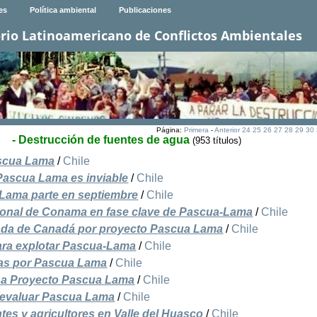
es
Política ambiental
Publicaciones
rio Latinoamericano de Conflictos Ambientales
Página:
Primera
-
Anterior
24
25
26
27
28
29
30
- Destrucción de fuentes de agua
(953 títulos)
ascua Lama
/
Chile
Pascua Lama es inviable
/
Chile
Lama parte en septiembre
/
Chile
gional de Conama en fase clave de Pascua-Lama
/
Chile
ada de Canadá por proyecto Pascua Lama
/
Chile
para explotar Pascua-Lama
/
Chile
as por Pascua Lama
/
Chile
 a Proyecto Pascua Lama
/
Chile
 evaluar Pascua Lama
/
Chile
es y agricultores en Valle del Huasco
/
Chile