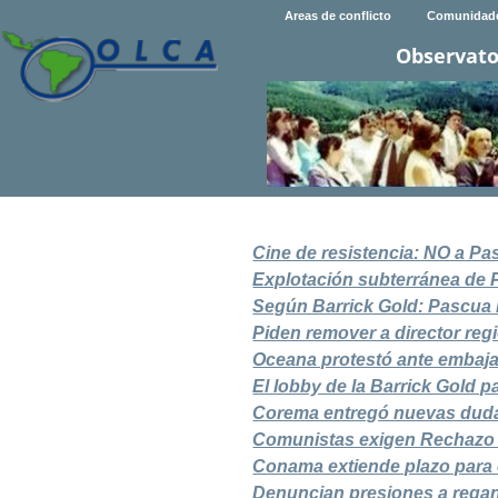
Areas de conflicto
Comunidad
Observato
Cine de resistencia: NO a P
Explotación subterránea de 
Según Barrick Gold: Pascua 
Piden remover a director re
Oceana protestó ante embaj
El lobby de la Barrick Gold 
Corema entregó nuevas dud
Comunistas exigen Rechazo
Conama extiende plazo para
Denuncian presiones a regant