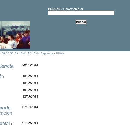
BUSCAR
en
www.olca.cl
5
36
37
38
39
40
41
42
43
44
Siguiente
-
Ultima
planeta
20/03/2014
ón
18/03/2014
18/03/2014
15/03/2014
13/03/2014
ñando
07/03/2014
ración
ental
/
07/03/2014