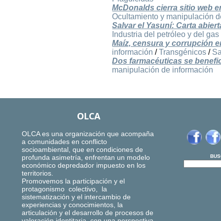
McDonalds cierra sitio web 
Ocultamiento y manipulación d
Salvar el Yasuní: Carta abier
Industria del petróleo y del gas
Maíz, censura y corrupción en
información
/
Transgénicos
/
Sa
Dos farmacéuticas se benefic
manipulación de información
OLCA
OLCA es una organización que acompaña
a comunidades en conflicto
socioambiental, que en condiciones de
profunda asimetría, enfrentan un modelo
BUS
económico depredador impuesto en los
territorios.
Promovemos la participación y el
protagonismo colectivo, la
sistematización y el intercambio de
experiencias y conocimientos, la
articulación y el desarrollo de procesos de
valoración identitaria, con una perspectiva