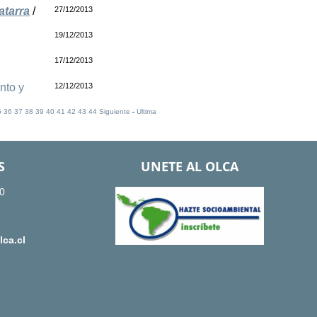
atarra
/
27/12/2013
19/12/2013
17/12/2013
nto y
12/12/2013
5
36
37
38
39
40
41
42
43
44
Siguiente
-
Ultima
S
UNETE AL OLCA
0
ca.cl