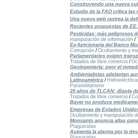
Construyendo una nueva cult
Estudio de la FAO critica las
Una nueva web rastrea la def
Recientes propuestas de EE.U
Pesticidas: más peligrosos d
manipulación de información
/
Ex-funcionaria del Banco Mun
Corrupción
/
Ocultamiento y ma
Parlamentarios exigen transp
Tratados de libre comercio
/
Oc
Geoingeniería: peor el remed
Ambientalistas adelantan aum
Latinoamérica
/
Hidroeléctrica
Paramilitarismo
20 años de TLCAN: ¡Basta de 
Tratados de libre comercio
/
Co
Bayer no produce medicament
Empresas de Estados Unidos
Ocultamiento y manipulación d
Monsanto anuncia altas gana
Plaguicidas
Aumenta la alarma por la des
Plaguicidas