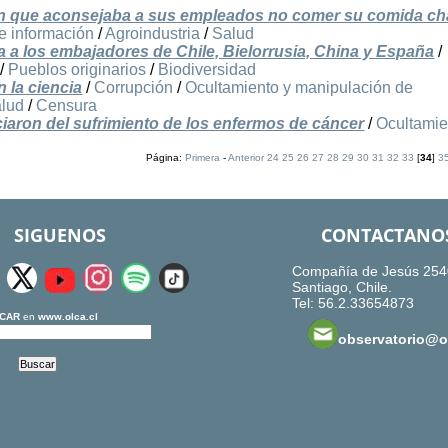
en que aconsejaba a sus empleados no comer su comida ch
e información
/
Agroindustria
/
Salud
ta a los embajadores de Chile, Bielorrusia, China y España
/
/
Pueblos originarios
/
Biodiversidad
 la ciencia
/
Corrupción
/
Ocultamiento y manipulación de
lud
/
Censura
iaron del sufrimiento de los enfermos de cáncer
/
Ocultamie
Página:
Primera
-
Anterior
24
25
26
27
28
29
30
31
32
33
[
34
]
3
SIGUENOS
CONTACTANO
Compañía de Jesús 254
Santiago, Chile.
Tel: 56.2.33654873
CAR
en
www.olca.cl
observatorio@ol