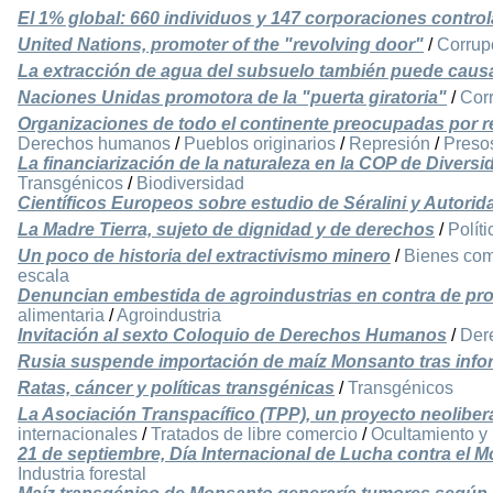
El 1% global: 660 individuos y 147 corporaciones contro
United Nations, promoter of the "revolving door"
/
Corrup
La extracción de agua del subsuelo también puede caus
Naciones Unidas promotora de la "puerta giratoria"
/
Cor
Organizaciones de todo el continente preocupadas por r
Derechos humanos
/
Pueblos originarios
/
Represión
/
Presos
La financiarización de la naturaleza en la COP de Diversi
Transgénicos
/
Biodiversidad
Científicos Europeos sobre estudio de Séralini y Autori
La Madre Tierra, sujeto de dignidad y de derechos
/
Polít
Un poco de historia del extractivismo minero
/
Bienes co
escala
Denuncian embestida de agroindustrias en contra de pro
alimentaria
/
Agroindustria
Invitación al sexto Coloquio de Derechos Humanos
/
Der
Rusia suspende importación de maíz Monsanto tras info
Ratas, cáncer y políticas transgénicas
/
Transgénicos
La Asociación Transpacífico (TPP), un proyecto neolibera
internacionales
/
Tratados de libre comercio
/
Ocultamiento y
21 de septiembre, Día Internacional de Lucha contra el 
Industria forestal