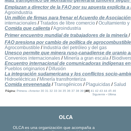
Maíz transgénico de Monsanto generaría tumores según 
Emplazan a director de la FAO por su apuesta explícita a 
Agroindustria
Un millón de firmas para frenar el Acuerdo de Asociación
internacionales
/
Tratados de libre comercio
/
Ocultamiento y
Comida que calienta
/
Agroindustria
Primer encuentro mundial de trabajadores de la minería
/
FAO presiona por cambio de política de agrocombustib
Agrocombustible
/
Industria del petróleo y del gas
Unesco permite que minera ruso-canadiense de uranio am
Convenios internacionales
/
Minería a gran escala
/
Biodiver
Encuentro internacional de comunicadoras indígenas e
Pueblos originarios
/
Difusión
La integración sudamericana y los conflictos socio-ambi
Hidroeléctricas
/
Minería transfronteriza
Comida envenenada
/
Transgénicos
/
Plaguicidas
/
Salud
Página:
Primera
-
Anterior
30
31
32
33
34
35
36
37
38
39
[
40
]
41
42
43
44
45
46
Siguiente
-
Ultima
OLCA
OLCA es una organización que acompaña a