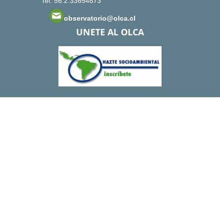
Tel: 56.2.33654873
observatorio@olca.cl
UNETE AL OLCA