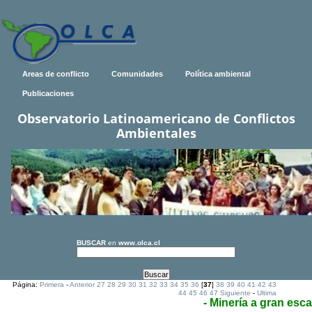
Areas de conflicto
Comunidades
Política ambiental
Publicaciones
Observatorio Latinoamericano de Conflictos
Ambientales
BUSCAR
en
www.olca.cl
Página:
Primera
-
Anterior
27
28
29
30
31
32
33
34
35
36
[
37
]
38
39
40
41
42
43
44
45
46
47
Siguiente
-
Ultima
- Minería a gran esca