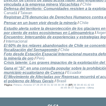
Director de centro de salud acusa haber sido engañado t
vinculada a la empresa minera Vizcachitas
/
Chile
Defensa del territorio: Comunidades resisten a la explota
Canadá
/
Taiwan
Registran 276 denuncias de Derechos Humanos contra 
Pensar en un buen vivir desde la minería
/
Chile
Estudio alerta sobre la desprotección de los glaciares en
por ciento de estos ecosistemas en Latinoamérica
/
Argen
Encuentro: Intercambio de experiencias y estrategias lega
/
Internacional
El 60% de los relaves abandonados de Chile se concentra 
fiscalización del Sernageomin
/
Chile
Foto desde Estación Espacial Internacional muestra def
la minería de oro
/
Perú
Crisis latente: Los graves impactos de la explotación del l
Gana el "Sí" en una consulta popular sobre la prohibición
municipio ecuatoriano de Cuenca
/
Ecuador
El Movimiento de Afectadas por Represas recurrirá el a
el gobierno de Minas Gerais
/
Brasil
Página:
Primera
-
Anterior
27
28
29
30
31
32
33
34
35
36
[
37
]
38
39
40
41
42
43
44
45
46
47
Siguiente
-
Ultima