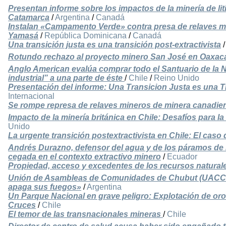
Presentan informe sobre los impactos de la minería de li
Catamarca
/
Argentina
/
Canadá
Instalan «Campamento Verde» contra presa de relaves min
Yamasá
/
República Dominicana
/
Canadá
Una transición justa es una transición post-extractivista
Rotundo rechazo al proyecto minero San José en Oaxac
Anglo American evalúa comprar todo el Santuario de la N
industrial” a una parte de éste
/
Chile
/
Reino Unido
Presentación del informe: Una Transicion Justa es una Tr
Internacional
Se rompe represa de relaves mineros de minera canadie
Impacto de la minería británica en Chile: Desafíos para l
Unido
La urgente transición postextractivista en Chile: El caso 
Andrés Durazno, defensor del agua y de los páramos de 
cegada en el contexto extractivo minero
/
Ecuador
Propiedad, acceso y excedentes de los recursos natural
Unión de Asambleas de Comunidades de Chubut (UACCh
apaga sus fuegos»
/
Argentina
Un Parque Nacional en grave peligro: Explotación de oro
Cruces
/
Chile
El temor de las transnacionales mineras
/
Chile