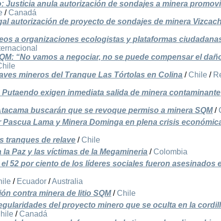
o: Justicia anula autorización de sondajes a minera promov
e
/
Canadá
egal autorización de proyecto de sondajes de minera Vizcach
eos a organizaciones ecologistas y plataformas ciudadana
ternacional
QM: “No vamos a negociar, no se puede compensar el dañ
Chile
aves mineros del Tranque Las Tórtolas en Colina
/
Chile
/
R
Putaendo exigen inmediata salida de minera contaminante
tacama buscarán que se revoque permiso a minera SQM
/
vir Pascua Lama y Minera Dominga en plena crisis económic
os tranques de relave
/
Chile
 la Paz y las víctimas de la Megamineria
/
Colombia
el 52 por ciento de los líderes sociales fueron asesinados 
ile
/
Ecuador
/
Australia
ón contra minera de litio SQM
/
Chile
egularidades del proyecto minero que se oculta en la cordil
hile
/
Canadá