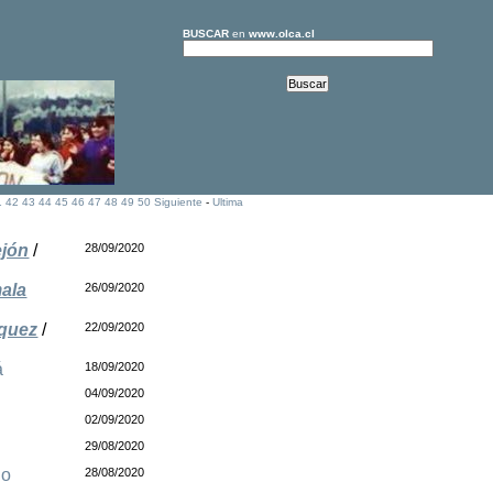
BUSCAR
en
www.olca.cl
1
42
43
44
45
46
47
48
49
50
Siguiente
-
Ultima
ejón
/
28/09/2020
mala
26/09/2020
rquez
/
22/09/2020
á
18/09/2020
04/09/2020
02/09/2020
29/08/2020
do
28/08/2020