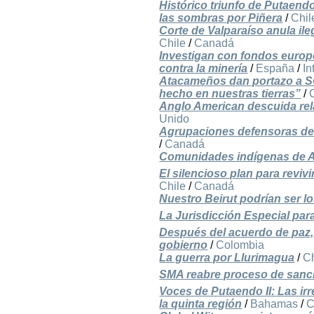
Histórico triunfo de Putaend
las sombras por Piñera
/
Chil
Corte de Valparaíso anula il
Chile
/
Canadá
Investigan con fondos europ
contra la minería
/
España
/
In
Atacameños dan portazo a S
hecho en nuestras tierras”
/
Anglo American descuida rel
Unido
Agrupaciones defensoras de 
/
Canadá
Comunidades indígenas de A
El silencioso plan para revi
Chile
/
Canadá
Nuestro Beirut podrían ser l
La Jurisdicción Especial para
Después del acuerdo de paz, 
gobierno
/
Colombia
La guerra por Llurimagua
/
Ch
SMA reabre proceso de sanci
Voces de Putaendo II: Las irr
la quinta región
/
Bahamas
/
C