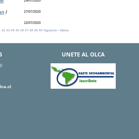
te
29/07/2020
an
/
27/07/2020
22/07/2020
1
42
43
44
45
46
47
48
49
50
Siguiente
-
Ultima
S
UNETE AL OLCA
0
ca.cl