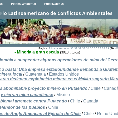
es
Política ambiental
Publicaciones
rio Latinoamericano de Conflictos Ambientales
Página:
Primera
-
Anterior
30
31
32
33
34
35
36
37
38
39
[
40
]
4
- Minería a gran escala
(3010 títulos)
olombia a suspender algunas operaciones de mina del Cerr
l no basta: Una empresa estadounidense demanda a Guate
minera local
/
Guatemala
/
Estados Unidos
ras detienen explotación minera en el Mallku sagrado Ma
a a abominable proyecto minero en Putaendo
/
Chile
/
Canad
o y cierran mina canadiense
/
México
mbiental arremete contra Putaendo
/
Chile
/
Canadá
efensor de los pueblos
/
Chile
 de Anglo American al Ejército de Chile
/
Chile
/
Reino Uni