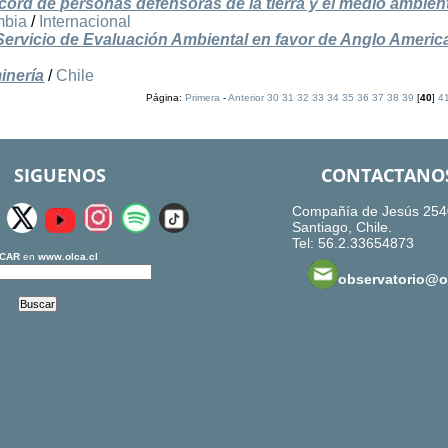
écord de personas defensoras de la tierra y el medio ambien
mbia
/
Internacional
l Servicio de Evaluación Ambiental en favor de Anglo Americ
inería
/
Chile
Página:
Primera
-
Anterior
30
31
32
33
34
35
36
37
38
39
[
40
]
4
SIGUENOS
CONTACTANO
Compañía de Jesús 254
Santiago, Chile.
Tel: 56.2.33654873
CAR
en
www.olca.cl
observatorio@ol