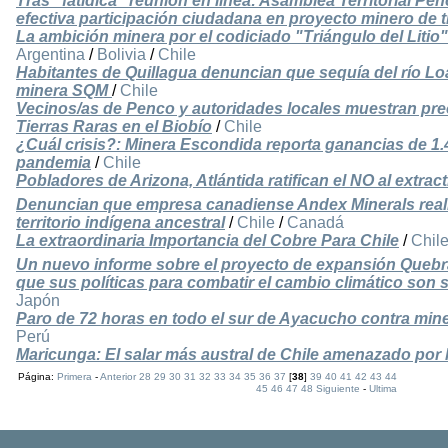
Tras "fatídica" reunión en línea: Asamblea Territorial P
efectiva participación ciudadana en proyecto minero de t
La ambición minera por el codiciado "Triángulo del Litio"
Argentina
/
Bolivia
/
Chile
Habitantes de Quillagua denuncian que sequía del río Lo
minera SQM
/
Chile
Vecinos/as de Penco y autoridades locales muestran pr
Tierras Raras en el Biobío
/
Chile
¿Cuál crisis?: Minera Escondida reporta ganancias de 1.
pandemia
/
Chile
Pobladores de Arizona, Atlántida ratifican el NO al extra
Denuncian que empresa canadiense Andex Minerals reali
territorio indígena ancestral
/
Chile
/
Canadá
La extraordinaria Importancia del Cobre Para Chile
/
Chil
Un nuevo informe sobre el proyecto de expansión Quebr
que sus políticas para combatir el cambio climático son 
Japón
Paro de 72 horas en todo el sur de Ayacucho contra mine
Perú
Maricunga: El salar más austral de Chile amenazado por la
Página:
Primera
-
Anterior
28
29
30
31
32
33
34
35
36
37
[
38
]
39
40
41
42
43
44
45
46
47
48
Siguiente
-
Ultima