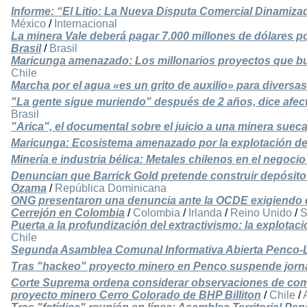
Informe: “El Litio: La Nueva Disputa Comercial Dinamiza
México
/
Internacional
La minera Vale deberá pagar 7.000 millones de dólares po
Brasil
/
Brasil
Maricunga amenazado: Los millonarios proyectos que busc
Chile
Marcha por el agua «es un grito de auxilio» para divers
"La gente sigue muriendo" después de 2 años, dice afe
Brasil
"Arica", el documental sobre el juicio a una minera sue
Maricunga: Ecosistema amenazado por la explotación del 
Minería e industria bélica: Metales chilenos en el negocio
Denuncian que Barrick Gold pretende construir depósito 
Ozama
/
República Dominicana
ONG presentaron una denuncia ante la OCDE exigiendo el
Cerrejón en Colombia
/
Colombia
/
Irlanda
/
Reino Unido
/
S
Puerta a la profundización del extractivismo: la explotació
Chile
Segunda Asamblea Comunal Informativa Abierta Penco-
Tras "hackeo" proyecto minero en Penco suspende jorna
Corte Suprema ordena considerar observaciones de comu
proyecto minero Cerro Colorado de BHP Billiton
/
Chile
/