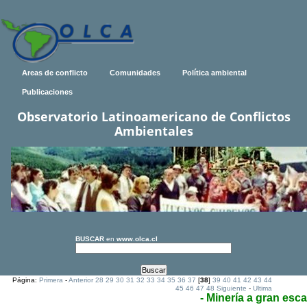
Areas de conflicto
Comunidades
Política ambiental
Publicaciones
Observatorio Latinoamericano de Conflictos
Ambientales
BUSCAR
en
www.olca.cl
Página:
Primera
-
Anterior
28
29
30
31
32
33
34
35
36
37
[
38
]
39
40
41
42
43
44
45
46
47
48
Siguiente
-
Ultima
- Minería a gran esca