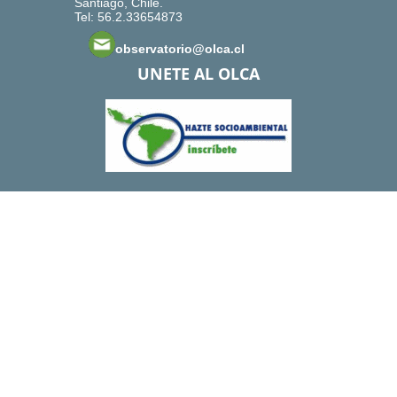
Santiago, Chile.
Tel: 56.2.33654873
observatorio@olca.cl
UNETE AL OLCA