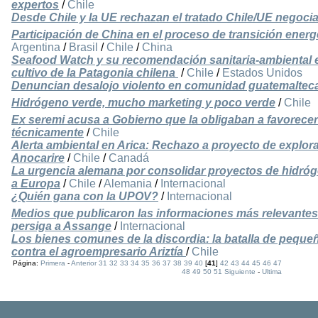
expertos
/
Chile
Desde Chile y la UE rechazan el tratado Chile/UE negoci
Participación de China en el proceso de transición energ
Argentina
/
Brasil
/
Chile
/
China
Seafood Watch y su recomendación sanitaria-ambiental 
cultivo de la Patagonia chilena
/
Chile
/
Estados Unidos
Denuncian desalojo violento en comunidad guatemaltec
Hidrógeno verde, mucho marketing y poco verde
/
Chile
Ex seremi acusa a Gobierno que la obligaban a favorecer
técnicamente
/
Chile
Alerta ambiental en Arica: Rechazo a proyecto de explor
Anocarire
/
Chile
/
Canadá
La urgencia alemana por consolidar proyectos de hidróge
a Europa
/
Chile
/
Alemania
/
Internacional
¿Quién gana con la UPOV?
/
Internacional
Medios que publicaron las informaciones más relevantes
persiga a Assange
/
Internacional
Los bienes comunes de la discordia: la batalla de pequeñ
contra el agroempresario Ariztía
/
Chile
Página:
Primera
-
Anterior
31
32
33
34
35
36
37
38
39
40
[
41
]
42
43
44
45
46
47
48
49
50
51
Siguiente
-
Ultima