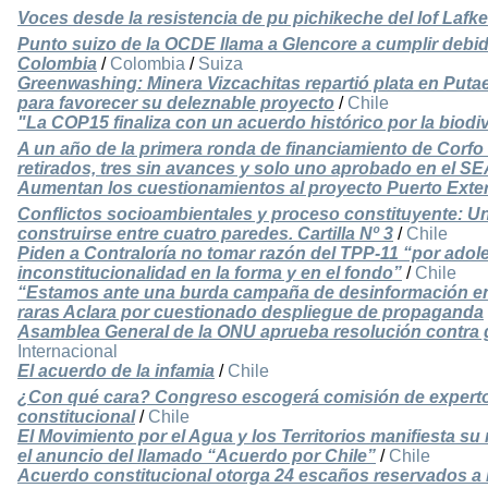
Voces desde la resistencia de pu pichikeche del lof Laf
Punto suizo de la OCDE llama a Glencore a cumplir debid
Colombia
/
Colombia
/
Suiza
Greenwashing: Minera Vizcachitas repartió plata en Put
para favorecer su deleznable proyecto
/
Chile
"La COP15 finaliza con un acuerdo histórico por la biodi
A un año de la primera ronda de financiamiento de Corfo
retirados, tres sin avances y solo uno aprobado en el S
Aumentan los cuestionamientos al proyecto Puerto Exter
Conflictos socioambientales y proceso constituyente: 
construirse entre cuatro paredes. Cartilla Nº 3
/
Chile
Piden a Contraloría no tomar razón del TPP-11 “por adole
inconstitucionalidad en la forma y en el fondo”
/
Chile
“Estamos ante una burda campaña de desinformación en P
raras Aclara por cuestionado despliegue de propaganda
Asamblea General de la ONU aprueba resolución contra g
Internacional
El acuerdo de la infamia
/
Chile
¿Con qué cara? Congreso escogerá comisión de expert
constitucional
/
Chile
El Movimiento por el Agua y los Territorios manifiesta s
el anuncio del llamado “Acuerdo por Chile”
/
Chile
Acuerdo constitucional otorga 24 escaños reservados a l