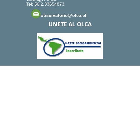
Tel: 56.2.33654873
observatorio@olca.cl
UNETE AL OLCA