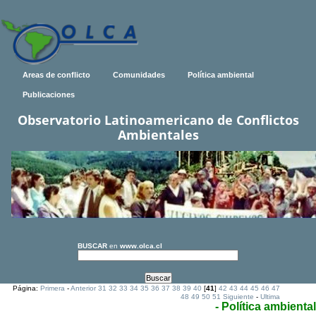
Areas de conflicto
Comunidades
Política ambiental
Publicaciones
Observatorio Latinoamericano de Conflictos
Ambientales
BUSCAR
en
www.olca.cl
Página:
Primera
-
Anterior
31
32
33
34
35
36
37
38
39
40
[
41
]
42
43
44
45
46
47
48
49
50
51
Siguiente
-
Ultima
- Política ambiental