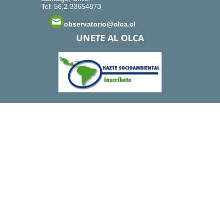
Tel: 56.2.33654873
observatorio@olca.cl
UNETE AL OLCA