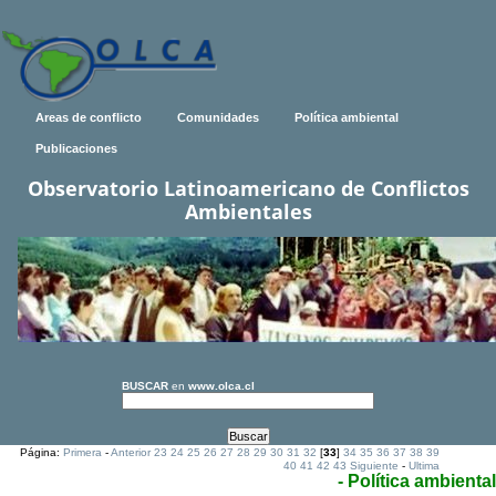
Areas de conflicto
Comunidades
Política ambiental
Publicaciones
Observatorio Latinoamericano de Conflictos
Ambientales
BUSCAR
en
www.olca.cl
Página:
Primera
-
Anterior
23
24
25
26
27
28
29
30
31
32
[
33
]
34
35
36
37
38
39
40
41
42
43
Siguiente
-
Ultima
- Política ambiental