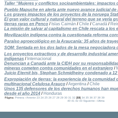
Taller “Mujeres y conflictos socioambientales: impactos 
Pueblo Mapuche en alerta ante nuevo avance judicial de 
Los graves impactos de los proyectos de la noruega Stat
El gran valor cultural y natural del terreno que se vería 
tierras raras en Penco
/
Islas Caimán
/
Chile
/
Canadá
/
Rei
La misión de salvar al capitalismo en Chile rescata a los 
Movilización indígena contra la cuestionada reforma cons
Paraíso agroecológico en la Araucanía: 35 años de tray
SQM: Sentada en los dos lados de la mesa negociadora de
Los proyectos extractivos y de desarrollo industrial ame
indígenas
/
Internacional
Denuncian a Canadá ante la CIDH por su responsabilida
mineras cometen contra comunidades en el extranjero
/
Juicio Eternit bis, Stephan Schmidheiny condenado a 12
Expropiación de tierras: la experiencia de la comunidad d
multinacional Celulosa Arauco
/
Argentina
/
Chile
Unos 135 defensores de los derechos humanos han mue
desde el año 2014
/
Honduras
Página:
Primera
-
Anterior
23
24
25
26
27
28
29
30
31
32
[
33
]
34
35
36
37
38
39
40
41
42
43
Siguiente
-
Ultima