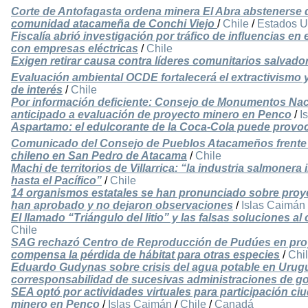
Corte de Antofagasta ordena minera El Abra abstenerse de
comunidad atacameña de Conchi Viejo
/
Chile
/
Estados U
Fiscalía abrió investigación por tráfico de influencias en
con empresas eléctricas
/
Chile
Exigen retirar causa contra líderes comunitarios salvad
Evaluación ambiental OCDE fortalecerá el extractivismo y
de interés
/
Chile
Por información deficiente: Consejo de Monumentos Na
anticipado a evaluación de proyecto minero en Penco
/
I
Aspartamo: el edulcorante de la Coca-Cola puede provoc
Comunicado del Consejo de Pueblos Atacameños frente a 
chileno en San Pedro de Atacama
/
Chile
Machi de territorios de Villarrica: “la industria salmonera
hasta el Pacífico”
/
Chile
14 organismos estatales se han pronunciado sobre proy
han aprobado y no dejaron observaciones
/
Islas Caimán
El llamado “Triángulo del litio” y las falsas soluciones a
Chile
SAG rechazó Centro de Reproducción de Pudúes en proyec
compensa la pérdida de hábitat para otras especies
/
Chi
Eduardo Gudynas sobre crisis del agua potable en Urug
corresponsabilidad de sucesivas administraciones de g
SEA optó por actividades virtuales para participación c
minero en Penco
/
Islas Caimán
/
Chile
/
Canadá