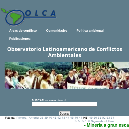
Areas de conflicto
Comunidades
Política ambiental
Publicaciones
Observatorio Latinoamericano de Conflictos
Ambientales
BUSCAR
en
www.olca.cl
Página:
Primera
-
Anterior
38
39
40
41
42
43
44
45
46
47
[
48
]
49
50
51
52
53
54
55
56
57
58
Siguiente
-
Ultima
- Minería a gran esca