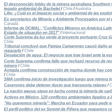
El desconocido lobby de la minera australiana Southern G
legado ambiental de Bachelet
/
Chile
/
Australia
Litio: ¿Cuál es el impacto social y ambiental de las expl
Ex secretarios de Minería y Ambiente Procesados por el 
Canadá
Informe de OCMAL: "Conflictos Mineros en América Latin
Estado de situación en 2017"
/
Internacional
Corte Suprema da luz verde al proyecto portuario Cruz 
Chile
Tribunal concluyó que Pampa Camarones causó daño amb
repararlo
/
Chile
Desalación de agua: El negocio que trae Israel ante la es
Corte Suprema confirma fallo que rechazó recurso de re
minero
/
Chile
Armada confirma construcción de marina donde hay con
/
Chile
SMA confirma inicio de investigación luego que minera in
Caserones debe detener ducto que transporta relaves
/
C
La nación wayuu sigue en lucha contra la minería de car
Activos en México, 120 conflictos ambientales ligados a l
"No queremos minería": Marcha en Ecuador para pedir el
El perfil político del ex Seremi de Piñera que reaparece 