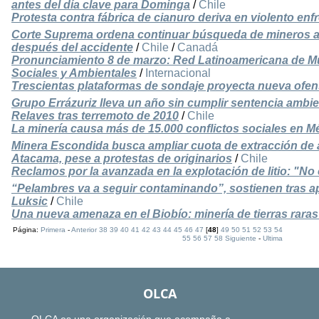
antes del día clave para Dominga
/
Chile
Protesta contra fábrica de cianuro deriva en violento en
Corte Suprema ordena continuar búsqueda de mineros 
después del accidente
/
Chile
/
Canadá
Pronunciamiento 8 de marzo: Red Latinoamericana de M
Sociales y Ambientales
/
Internacional
Trescientas plataformas de sondaje proyecta nueva ofe
Grupo Errázuriz lleva un año sin cumplir sentencia ambi
Relaves tras terremoto de 2010
/
Chile
La minería causa más de 15.000 conflictos sociales en M
Minera Escondida busca ampliar cuota de extracción de a
Atacama, pese a protestas de originarios
/
Chile
Reclamos por la avanzada en la explotación de litio: "N
“Pelambres va a seguir contaminando”, sostienen tras a
Luksic
/
Chile
Una nueva amenaza en el Biobío: minería de tierras rara
Página:
Primera
-
Anterior
38
39
40
41
42
43
44
45
46
47
[
48
]
49
50
51
52
53
54
55
56
57
58
Siguiente
-
Ultima
OLCA