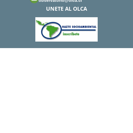
observatorio@olca.cl
UNETE AL OLCA