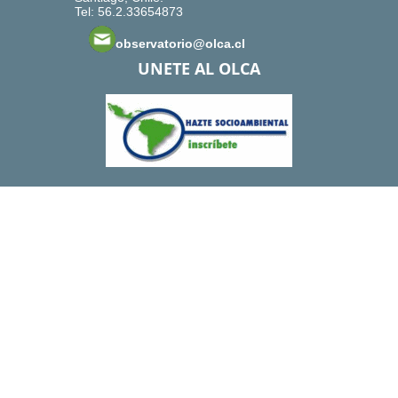
Tel: 56.2.33654873
observatorio@olca.cl
UNETE AL OLCA