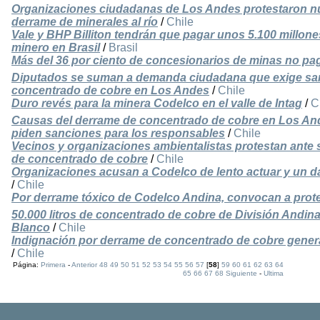
Organizaciones ciudadanas de Los Andes protestaron n
derrame de minerales al río
/
Chile
Vale y BHP Billiton tendrán que pagar unos 5.100 millone
minero en Brasil
/
Brasil
Más del 36 por ciento de concesionarios de minas no p
Diputados se suman a demanda ciudadana que exige sa
concentrado de cobre en Los Andes
/
Chile
Duro revés para la minera Codelco en el valle de Intag
/
C
Causas del derrame de concentrado de cobre en Los An
piden sanciones para los responsables
/
Chile
Vecinos y organizaciones ambientalistas protestan ante
de concentrado de cobre
/
Chile
Organizaciones acusan a Codelco de lento actuar y un d
/
Chile
Por derrame tóxico de Codelco Andina, convocan a prot
50.000 litros de concentrado de cobre de División Andin
Blanco
/
Chile
Indignación por derrame de concentrado de cobre gene
/
Chile
Página:
Primera
-
Anterior
48
49
50
51
52
53
54
55
56
57
[
58
]
59
60
61
62
63
64
65
66
67
68
Siguiente
-
Ultima