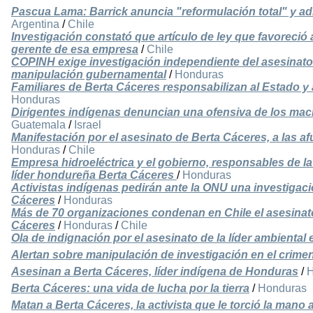
Pascua Lama: Barrick anuncia "reformulación total" y a
Argentina
/
Chile
Investigación constató que artículo de ley que favoreció
gerente de esa empresa
/
Chile
COPINH exige investigación independiente del asesinato
manipulación gubernamental
/
Honduras
Familiares de Berta Cáceres responsabilizan al Estado y
Honduras
Dirigentes indígenas denuncian una ofensiva de los ma
Guatemala
/
Israel
Manifestación por el asesinato de Berta Cáceres, a las 
Honduras
/
Chile
Empresa hidroeléctrica y el gobierno, responsables de la
líder hondureña Berta Cáceres
/
Honduras
Activistas indígenas pedirán ante la ONU una investigaci
Cáceres
/
Honduras
Más de 70 organizaciones condenan en Chile el asesinato
Cáceres
/
Honduras
/
Chile
Ola de indignación por el asesinato de la líder ambienta
Alertan sobre manipulación de investigación en el crime
Asesinan a Berta Cáceres, líder indígena de Honduras
/
H
Berta Cáceres: una vida de lucha por la tierra
/
Honduras
Matan a Berta Cáceres, la activista que le torció la mano