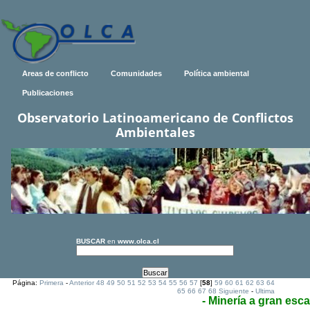
Areas de conflicto
Comunidades
Política ambiental
Publicaciones
Observatorio Latinoamericano de Conflictos
Ambientales
BUSCAR
en
www.olca.cl
Página:
Primera
-
Anterior
48
49
50
51
52
53
54
55
56
57
[
58
]
59
60
61
62
63
64
65
66
67
68
Siguiente
-
Ultima
- Minería a gran esca