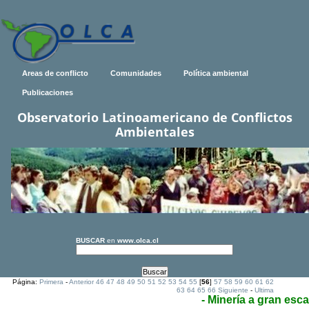
Areas de conflicto
Comunidades
Política ambiental
Publicaciones
Observatorio Latinoamericano de Conflictos
Ambientales
BUSCAR
en
www.olca.cl
Página:
Primera
-
Anterior
46
47
48
49
50
51
52
53
54
55
[
56
]
57
58
59
60
61
62
63
64
65
66
Siguiente
-
Ultima
- Minería a gran esca