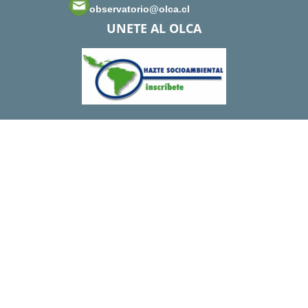
observatorio@olca.cl
UNETE AL OLCA