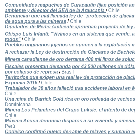
Comunidades mapuches de Curacautin fijan posición ant
ambiente y director del SEA de la Araucanía
/
Chile
Denuncian que mal llamada ley de "protección de glaciar
de agua pura a las mineras
/
Chile
Diputados de Medio Ambiente aprueban proyecto de ley 
Obispo Luis Infanti: “Vivimos en un sistema que vende, a
todos”
/
Chile
Pueblos originarios jujeños se oponen a la explotación 
A rechazar la Ley de destrucción de Glaciares de Bachele
Minera canadiense de oro derrama 400 mil litros de solu
Fiscales presentan demanda por 43.500 millones de dólar
por colapso de represa
/
Brasil
Territorios que exigen una real ley de protección de gla
Expomin 2016
/
Chile
Trabajador de 38 años falleció tras accidente laboral en
Chile
Una mina de Barrick Gold rica en oro rodeada de vecino
Dominicana
Minera Los Pelambres del Grupo Luksic: el intento de d
Chile
Máxima Acuña denuncia disparos a su vivienda y amen
Perú
Codelco confirmó nuevo derrame de relaves y sumario e