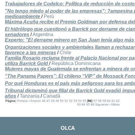
Trabajadores de Codelco: Política de reducción de costo
"No tengo miedo al poder de las empresas": ?ampesina 
medioambiente
/
Perú
Máxima Acuña recibe el Premio Goldman por defensa de
El hidrólogo que cuestionó a Barrick por derrame de cian
senadores
/
Argentina
Experto: "El derrame minero en San Juan tenía algo más 
Organizaciones sociales y ambientales llaman a rechazar
favorece a las mineras
/
Chile
Familia Rosario reclama frente al Palacio Nacional por p
utiliza Barrick Gold
/
República Dominicana
Mujeres mayas de Guatemala se enfrentan a minera de o
“The Panama Papers”: El chileno “VIP” de Mossack Fo
Por qué Honduras es el país más peligroso para los ambi
Tribunal dictaminó que filial de Barrick Gold evadió imp
años
/
Tanzania
/
Canadá
Página:
Primera
-
Anterior
46
47
48
49
50
51
52
53
54
55
[
56
]
57
58
59
60
61
62
63
64
65
66
Siguiente
-
Ultima
OLCA