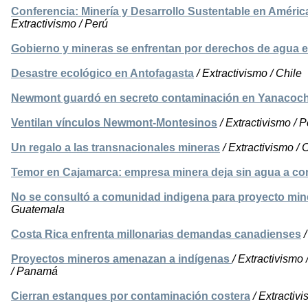
Conferencia: Minería y Desarrollo Sustentable en América
Extractivismo / Perú
Gobierno y mineras se enfrentan por derechos de agua e
Desastre ecológico en Antofagasta
/ Extractivismo / Chile
Newmont guardó en secreto contaminación en Yanacoc
Ventilan vínculos Newmont-Montesinos
/ Extractivismo / 
Un regalo a las transnacionales mineras
/ Extractivismo / 
Temor en Cajamarca: empresa minera deja sin agua a c
No se consultó a comunidad indigena para proyecto mi
Guatemala
Costa Rica enfrenta millonarias demandas canadienses
/
Proyectos mineros amenazan a indígenas
/ Extractivismo 
/ Panamá
Cierran estanques por contaminación costera
/ Extractivi