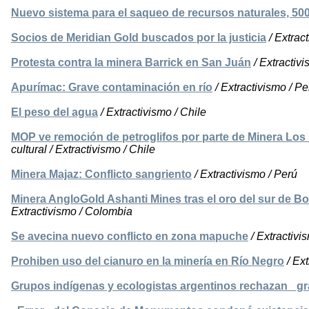
Nuevo sistema para el saqueo de recursos naturales, 5
Socios de Meridian Gold buscados por la justicia
/ Extrac
Protesta contra la minera Barrick en San Juán
/ Extractivi
Apurímac: Grave contaminación en río
/ Extractivismo / Pe
El peso del agua
/ Extractivismo / Chile
MOP ve remoción de petroglifos por parte de Minera Los
cultural / Extractivismo / Chile
Minera Majaz: Conflicto sangriento
/ Extractivismo / Perú
Minera AngloGold Ashanti Mines tras el oro del sur de Bo
Extractivismo / Colombia
Se avecina nuevo conflicto en zona mapuche
/ Extractivi
Prohiben uso del cianuro en la minería en Río Negro
/ Ext
Grupos indígenas y ecologistas argentinos rechazan _gr