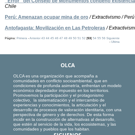
_Error_ del Consejo de Monumentos condenó existencia 
Chile
Perú: Amenazan ocupar mina de oro
/ Extractivismo / Perú
Antofagasta: Movilización en Las Petroleras
/ Extractivism
Página:
Primera
-
Anterior
43
44
45
46
47
48
49
50
51
52
[
53
]
54
55
56
Siguiente
-
Ultima
OLCA
OLCA es una organización que acompaña a
comunidades en conflicto socioambiental, que en
condiciones de profunda asimetría, enfrentan un modelo
económico depredador impuesto en los territorios.
Promovemos la participación y el protagonismo
colectivo, la sistematización y el intercambio de
experiencias y conocimientos, la articulación y el
desarrollo de procesos de valoración identitaria, con una
perspectiva de género y de derechos. De esta forma
incidir en la construcción de alternativas al desarrollo,
que estén al servicio de la vida, los ecosistemas, y las
comunidades y pueblos que los habitan.