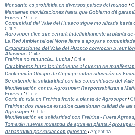
Monsanto es prohibida en diversos países del mundo
/
C
Mantienen movilizaciones hasta que Gobierno dé garantí
Freirina
/
Chile
Comunidad del Valle del Huasco sigue movilizada hasta 
Chile
Agrosuper dice que cerrará indefinidamente la planta de 
La Red Ambiental del Norte llama a apoyar a comunidade
Organizaciones del Valle del Huasco convocan a reunión
Atacama
/
Chile
Freirina no renuncia... Lucha
/
Chile
Carabineros lanza lacrimógenas al cuerpo de manifestant
Declaración Obispo de Copiapó sobre situación en Freir
Se extiende la solidaridad con las comunidades del Vall
Manifestación contra Agrosuper: Responsabilizan a Maña
Freirina
/
Chile
Corte de ruta en Freirina frente a planta de Agrosuper
/
Ch
Freirina: dos nuevos estudios cuestionan calidad de las
Agrosuper
/
Chile
Manifestación en solidaridad con Freirina - Fuera Agrosu
Tomarán nuevas muestras de agua en planta Agrosuper e
Al banquillo por rociar con glifosato
/
Argentina