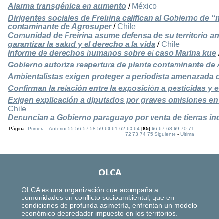
Alarma transgénica en aumento
/
México
Dirigentes sociales de Freirina califican al Gobierno de “
contaminante de Agrosuper
/
Chile
Comunidad de Freirina asume defensa de su territorio a
garantizar la salud y el derecho a la vida
/
Chile
Informe de derechos humanos sobre el caso Marina kue
Gobierno autoriza reapertura de planta contaminante de 
Ambientalistas exigen proteger a periodista amenazada 
Confirman la relación entre la exposición a pesticidas y 
Exigen explicación a diputados por graves omisiones en 
Chile
Denuncian a Gobierno paraguayo por venta de tierras in
Página:
Primera
-
Anterior
55
56
57
58
59
60
61
62
63
64
[
65
]
66
67
68
69
70
71
72
73
74
75
Siguiente
-
Ultima
OLCA
OLCA es una organización que acompaña a
comunidades en conflicto socioambiental, que en
condiciones de profunda asimetría, enfrentan un modelo
económico depredador impuesto en los territorios.