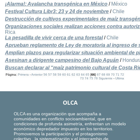
¡Alarma!: Avalancha transgénica en México
/
México
Festival Cultura Libr3: 23 y 24 de noviembre
/
Chile
Destrucción de cultivos experimentales de maíz transgé
Organizaciones sociales realizan acciones contra autori
Rica
La pesadilla de vivir cerca de una forestal
/
Chile
Aprueban reglamento de Ley de moratoria al ingreso de 
Amplían plazos para regularizar situación ambiental de p
Asesinan a dirigente campesino del Bajo Aguán
/
Hondur
Buscan declarar al “maíz patrimonio cultural de Costa Ri
Página:
Primera
-
Anterior
56
57
58
59
60
61
62
63
64
65
[
66
]
67
68
69
70
71
72
73
74
75
76
Siguiente
-
Ultima
OLCA
OLCA es una organización que acompaña a
comunidades en conflicto socioambiental, que en
condiciones de profunda asimetría, enfrentan un modelo
económico depredador impuesto en los territorios.
Promovemos la participación y el protagonismo
colectivo, la sistematización y el intercambio de