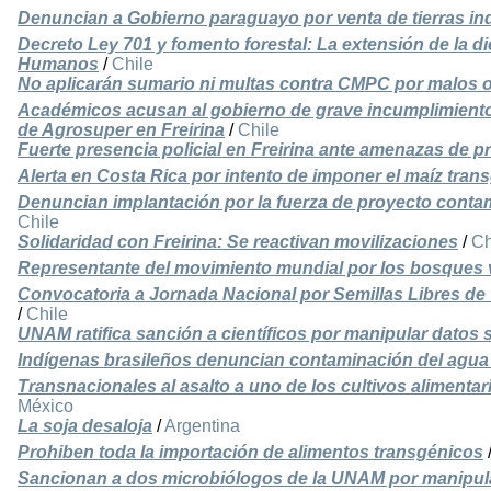
Denuncian a Gobierno paraguayo por venta de tierras in
Decreto Ley 701 y fomento forestal: La extensión de la d
Humanos
/
Chile
No aplicarán sumario ni multas contra CMPC por malos o
Académicos acusan al gobierno de grave incumplimiento
de Agrosuper en Freirina
/
Chile
Fuerte presencia policial en Freirina ante amenazas de 
Alerta en Costa Rica por intento de imponer el maíz tra
Denuncian implantación por la fuerza de proyecto conta
Chile
Solidaridad con Freirina: Se reactivan movilizaciones
/
Ch
Representante del movimiento mundial por los bosques v
Convocatoria a Jornada Nacional por Semillas Libres de
/
Chile
UNAM ratifica sanción a científicos por manipular datos
Indígenas brasileños denuncian contaminación del agua e
Transnacionales al asalto a uno de los cultivos aliment
México
La soja desaloja
/
Argentina
Prohiben toda la importación de alimentos transgénicos
Sancionan a dos microbiólogos de la UNAM por manipul